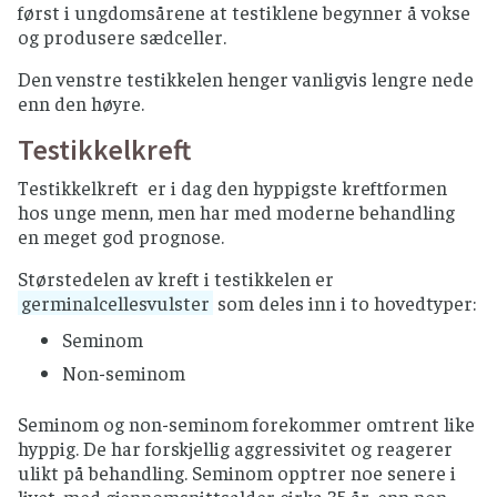
først i ungdomsårene at testiklene begynner å vokse
og produsere sædceller.
Den venstre testikkelen henger vanligvis lengre nede
enn den høyre.
Testikkelkreft
Testikkelkreft er i dag den hyppigste kreftformen
hos unge menn, men har med moderne behandling
en meget god prognose.
Størstedelen av kreft i testikkelen er
germinalcellesvulster
som deles inn i to hovedtyper:
Seminom
Non-seminom
Seminom og non-seminom forekommer omtrent like
hyppig. De har forskjellig aggressivitet og reagerer
ulikt på behandling. Seminom opptrer noe senere i
livet, med gjennomsnittsalder cirka 35 år, enn non-