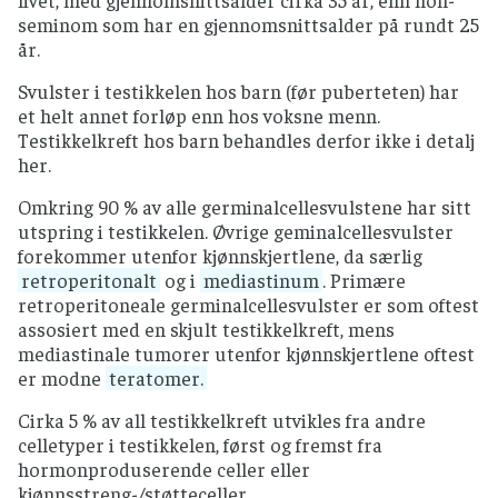
seminom som har en gjennomsnittsalder på rundt 25
år.
Svulster i testikkelen hos barn (før puberteten) har
et helt annet forløp enn hos voksne menn.
Testikkelkreft hos barn behandles derfor ikke i detalj
her.
Omkring 90 % av alle germinalcellesvulstene har sitt
utspring i testikkelen. Øvrige geminalcellesvulster
forekommer utenfor kjønnskjertlene, da særlig
retroperitonalt
og i
mediastinum
. Primære
retroperitoneale germinalcellesvulster er som oftest
assosiert med en skjult testikkelkreft, mens
mediastinale tumorer utenfor kjønnskjertlene oftest
er modne
teratomer.
Cirka 5 % av all testikkelkreft utvikles fra andre
celletyper i testikkelen, først og fremst fra
hormonproduserende celler eller
kjønnsstreng-/støtteceller.