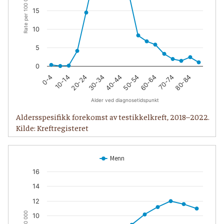
Rate per 100 000 personår
15
10
5
0
20-24
50-54
80-84
10-14
40-44
70-74
0-4
30-34
60-64
Alder ved diagnosetidspunkt
Aldersspesifikk forekomst av testikkelkreft, 2018–2022.
Kilde: Kreftregisteret
Menn
16
14
12
10