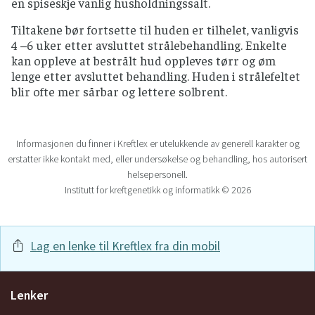
en spiseskje vanlig husholdningssalt.
Tiltakene bør fortsette til huden er tilhelet, vanligvis
4 –6 uker etter avsluttet strålebehandling. Enkelte
kan oppleve at bestrålt hud oppleves tørr og øm
lenge etter avsluttet behandling. Huden i strålefeltet
blir ofte mer sårbar og lettere solbrent.
Informasjonen du finner i Kreftlex er utelukkende av generell karakter og
erstatter ikke kontakt med, eller undersøkelse og behandling, hos autorisert
helsepersonell.
Institutt for kreftgenetikk og informatikk © 2026
Lag en lenke til Kreftlex fra din mobil
Lenker