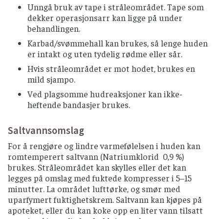
Unngå bruk av tape i stråleområdet. Tape som
dekker operasjonsarr kan ligge på under
behandlingen.
Karbad/svømmehall kan brukes, så lenge huden
er intakt og uten tydelig rødme eller sår.
Hvis stråleområdet er mot hodet, brukes en
mild sjampo.
Ved plagsomme hudreaksjoner kan ikke-
heftende bandasjer brukes.
Saltvannsomslag
For å rengjøre og lindre varmefølelsen i huden kan
romtemperert saltvann (Natriumklorid 0,9 %)
brukes. Stråleområdet kan skylles eller det kan
legges på omslag med fuktede kompresser i 5–15
minutter. La området lufttørke, og smør med
uparfymert fuktighetskrem. Saltvann kan kjøpes på
apoteket, eller du kan koke opp en liter vann tilsatt