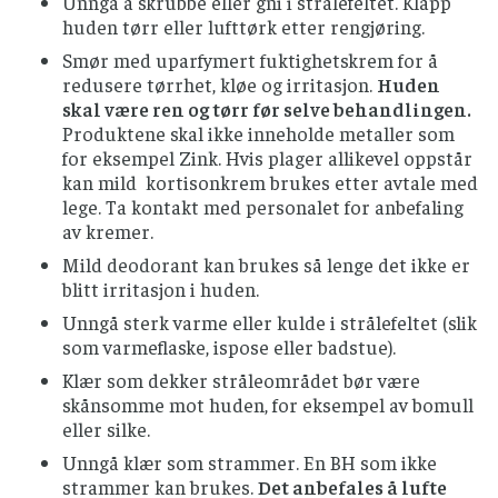
Unngå å skrubbe eller gni i strålefeltet. Klapp
huden tørr eller lufttørk etter rengjøring.
Smør med uparfymert fuktighetskrem for å
redusere tørrhet, kløe og irritasjon.
Huden
skal være ren og tørr før selve behandlingen.
Produktene skal ikke inneholde metaller som
for eksempel Zink. Hvis plager allikevel oppstår
kan mild kortisonkrem brukes etter avtale med
lege. Ta kontakt med personalet for anbefaling
av kremer.
Mild deodorant kan brukes så lenge det ikke er
blitt irritasjon i huden.
Unngå sterk varme eller kulde i strålefeltet (slik
som varmeflaske, ispose eller badstue).
Klær som dekker stråleområdet bør være
skånsomme mot huden, for eksempel av bomull
eller silke.
Unngå klær som strammer. En BH som ikke
strammer kan brukes.
Det anbefales å lufte