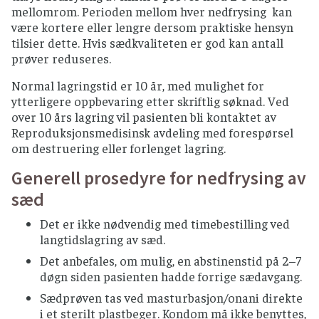
mellomrom. Perioden mellom hver nedfrysing kan
være kortere eller lengre dersom praktiske hensyn
tilsier dette. Hvis sædkvaliteten er god kan antall
prøver reduseres.
Normal lagringstid er 10 år, med mulighet for
ytterligere oppbevaring etter skriftlig søknad. Ved
over 10 års lagring vil pasienten bli kontaktet av
Reproduksjonsmedisinsk avdeling med forespørsel
om destruering eller forlenget lagring.
Generell prosedyre for nedfrysing av
sæd
Det er ikke nødvendig med timebestilling ved
langtidslagring av sæd.
Det anbefales, om mulig, en abstinenstid på 2–7
døgn siden pasienten hadde forrige sædavgang.
Sædprøven tas ved masturbasjon/onani direkte
i et sterilt plastbeger. Kondom må ikke benyttes,