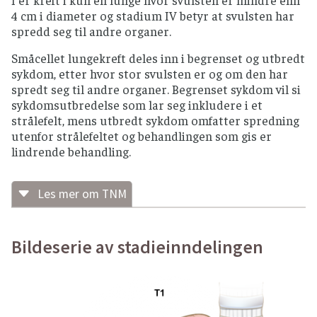
4 cm i diameter og stadium IV betyr at svulsten har
spredd seg til andre organer.
Småcellet lungekreft deles inn i begrenset og utbredt
sykdom, etter hvor stor svulsten er og om den har
spredt seg til andre organer. Begrenset sykdom vil si
sykdomsutbredelse som lar seg inkludere i et
strålefelt, mens utbredt sykdom omfatter spredning
utenfor strålefeltet og behandlingen som gis er
lindrende behandling.
Les mer om TNM
Lokal svulst (T-stadium)
Primærsvulst (T)
Bildeserie av stadieinndelingen
TX – primærsvulst kan ikke vurderes; eller
kreftceller funnet i oppspytt
eller
bronkialutstryk
, men ikke synlig
ved
bildediagnostikk
eller
bronkoskopi
.