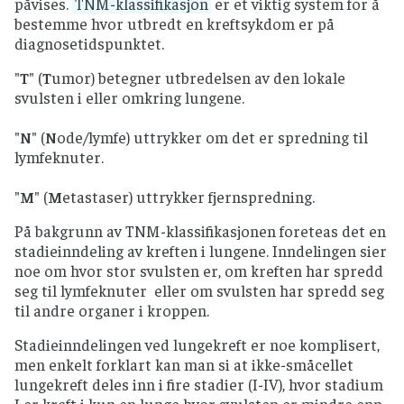
påvises.
TNM-klassifikasjon
er et viktig system for å
bestemme hvor utbredt en kreftsykdom er på
diagnosetidspunktet.
"
T
" (
T
umor) betegner utbredelsen av den lokale
svulsten i eller omkring lungene.
"
N
" (
N
ode/lymfe) uttrykker om det er spredning til
lymfeknuter.
"
M
" (
M
etastaser) uttrykker fjernspredning.
På bakgrunn av TNM-klassifikasjonen foreteas det en
stadieinndeling av kreften i lungene. Inndelingen sier
noe om hvor stor svulsten er, om kreften har spredd
seg til lymfeknuter eller om svulsten har spredd seg
til andre organer i kroppen.
Stadieinndelingen ved lungekreft er noe komplisert,
men enkelt forklart kan man si at ikke-småcellet
lungekreft deles inn i fire stadier (I-IV), hvor stadium
I er kreft i kun en lunge hvor svulsten er mindre enn