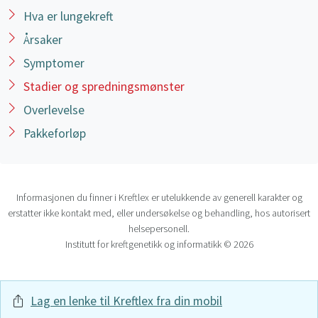
lungerotområdet; involverer ikke hele lungen
Hva er lungekreft
T2a – svulst > 3 cm men ≤ 5 cm i største
Årsaker
diameter
Symptomer
T2b – svulst > 5 cm men ≤ 7 cm i største
diameter
Stadier og spredningsmønster
Overlevelse
T3 – svulst > 7 cm, eller en av følgende:
Pakkeforløp
svulst med innvekst til omliggenede
strukturer som brystvegg,
mellomgulvet
,
hjerteposens ytre hinne (parietal
Informasjonen du finner i Kreftlex er utelukkende av generell karakter og
perikard),
mediastinale pleura
eller
nervus
erstatter ikke kontakt med, eller undersøkelse og behandling, hos autorisert
phrenicus
helsepersonell.
svulst i hovedbronkus < 2 cm nedenfor karina,
Institutt for kreftgenetikk og informatikk © 2026
men som ikke inkluderer karina
sammenfall av hele lungen
separat svulst i samme lapp
Lag en lenke til Kreftlex fra din mobil