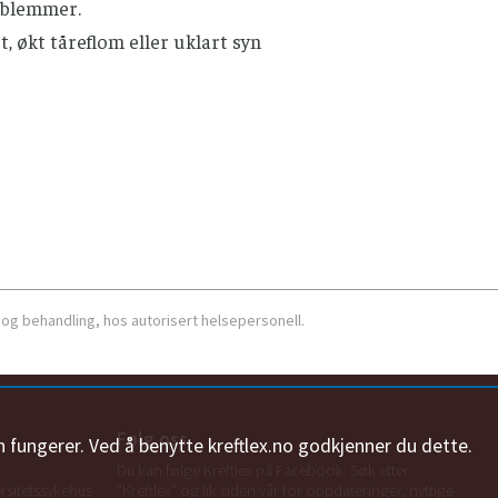
 blemmer.
, økt tåreflom eller uklart syn
 og behandling, hos autorisert helsepersonell.
Følg oss
n fungerer. Ved å benytte kreftlex.no godkjenner du dette.
Du kan følge Kreftlex på Facebook. Søk etter
ersitetssykehus
"Kreftlex" og lik siden vår for oppdateringer, nyttige