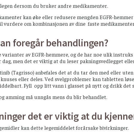
legen dersom du bruker andre medikamenter.
amenter kan øke eller redusere mengden EGFR-hemmer i bl
vil vurdere om kombinasjonen av dine faste medikamente
an foregår behandlingen?
e varianter av EGFR-hemmere, og de har noe ulik instruks f
r dag, men det er viktig at du leser pakningsvedlegget elle
inib (Tagrisso) anbefales det at du tar den med eller uten
 knuses eller deles. Ved svelgproblemer kan tabletten løse
ddelbart. Fyll opp litt vann i glasset på nytt og drikk det
 og amming må unngås mens du blir behandlet.
ninger det er viktig at du kjenner
gemidler kan dette legemiddelet forårsake bivirkninger.