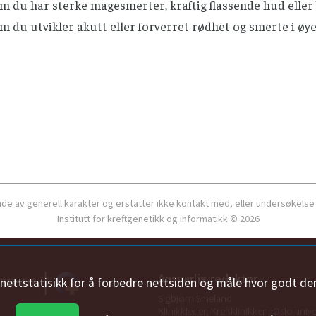
m du har sterke magesmerter, kraftig flassende hud eller
 du utvikler akutt eller forverret rødhet og smerte i øyet
ende av generell karakter og erstatter ikke kontakt med, eller undersøkelse
Institutt for kreftgenetikk og informatikk © 2026
Ansvarlig redaktør
n nettstatisikk for å forbedre nettsiden og måle hvor godt de
Sigbjørn Smeland
Klinikkleder, Kreftklinikken, Oslo univ