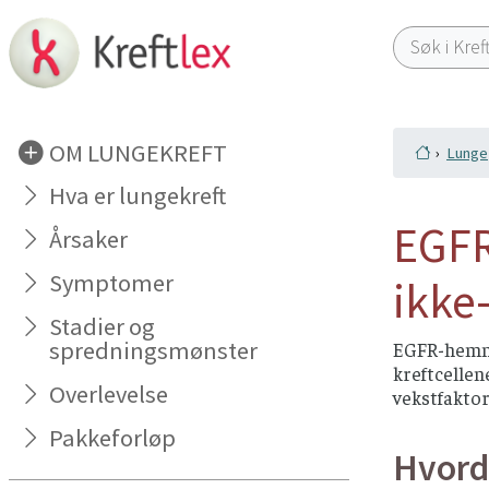
OM LUNGEKREFT
Lunge
Hva er lungekreft
EGFR
Årsaker
Symptomer
ikke
Stadier og
spredningsmønster
EGFR-hemme
kreftcelle
Overlevelse
vekstfaktor
Pakkeforløp
Hvord