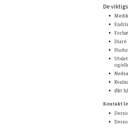
De viktig
Medik
Endrin
Forhø
Diaré
Huduts
Utslet
og/ell
Nedsa
Kvalm
Økt h
Kontakt le
Derso
Dersom