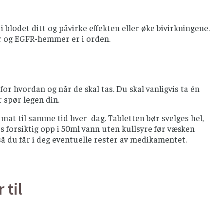
odet ditt og påvirke effekten eller øke bivirkningene.
r og EGFR-hemmer er i orden.
or hvordan og når de skal tas. Du skal vanligvis ta én
r spør legen din.
 mat til samme tid hver dag. Tabletten bør svelges hel,
s forsiktig opp i 50ml vann uten kullsyre før væsken
 så du får i deg eventuelle rester av medikamentet.
 til