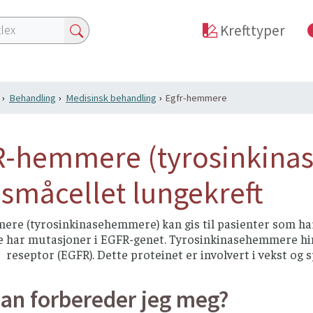
Krefttyper
Behandling
Medisinsk behandling
Egfr-hemmere
-hemmere (tyrosinkina
-småcellet lungekreft
re (tyrosinkinasehemmere) kan gis til pasienter som har 
ne har mutasjoner i EGFR-genet. Tyrosinkinasehemmere hin
 reseptor (EGFR). Dette proteinet er involvert i vekst og s
an forbereder jeg meg?