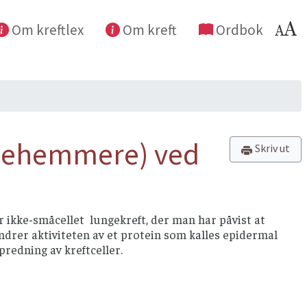
Om kreftlex
Om kreft
Ordbok
sehemmere) ved
Skriv ut
ikke-småcellet lungekreft, der man har påvist at
drer aktiviteten av et protein som kalles epidermal
predning av kreftceller.