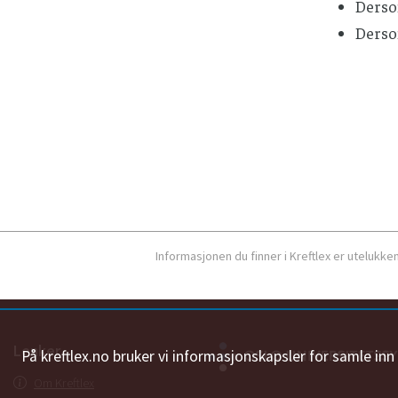
Derso
Dersom
Informasjonen du finner i Kreftlex er utelukk
Lenker
På kreftlex.no bruker vi informasjonskapsler for samle in
Om Kreftlex