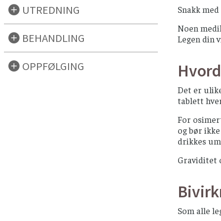
UTREDNING
Snakk med 
Noen medik
BEHANDLING
Legen din 
OPPFØLGING
Hvord
Det er ulik
tablett hve
For osimert
og bør ikke
drikkes umi
Graviditet
Bivirk
Som alle le