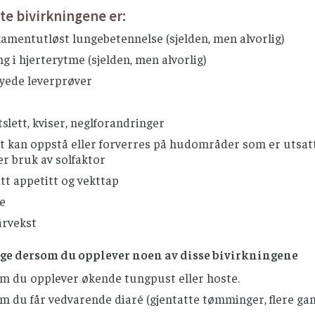
ste bivirkningene er:
amentutløst lungebetennelse (sjelden, men alvorlig)
g i hjerterytme (sjelden, men alvorlig)
yede leverprøver
lett, kviser, neglforandringer
t kan oppstå eller forverres på hudområder som er utsatt f
er bruk av solfaktor
tt appetitt og vekttap
e
årvekst
ge dersom du opplever noen av disse bivirkningene
m du opplever økende tungpust eller hoste.
 du får vedvarende diaré (gjentatte tømminger, flere gange