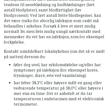
tendens til neseblødning og hudblødninger (lavt
antall blodplater), samt blodfattighet (lav
blodprosent). Ved lavt antall hvite blodlegemer, kan
det være risiko for alvorlig infeksjon som raskt må
behandles i sykehus. Forsøk å leve et mest mulig
normalt liv, men hvis mulig unngå nærkontakt med
mennesker du vet har en infeksjon, som for eksempel
forkjølelse.
Kontakt umiddelbart lokalsykehus (om det så er midt
på natten) dersom du:
føler deg uvel, har sykdomsfølelse og/eller har
symptomer på infeksjon (for eksempel hoste,
frysninger, diaré, svie ved vannlatning).
har feber 38,3°C eller høyere målt en gang eller
vedvarende temperatur på 38,0°C eller høyere i
mer enn en time. Det er anbefalt at du tar
temperaturen i endetarmen med et elektronisk
termometer.