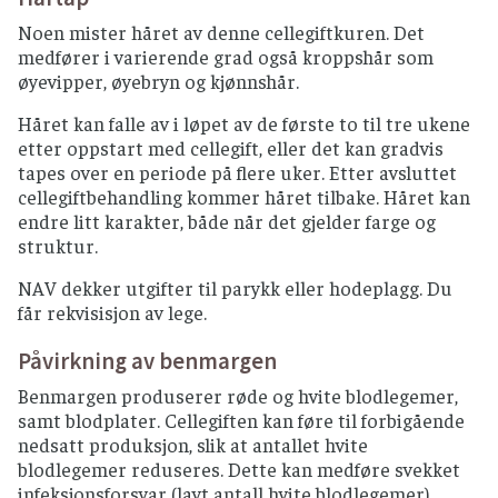
Noen mister håret av denne cellegiftkuren. Det
medfører i varierende grad også kroppshår som
øyevipper, øyebryn og kjønnshår.
Håret kan falle av i løpet av de første to til tre ukene
etter oppstart med cellegift, eller det kan gradvis
tapes over en periode på flere uker. Etter avsluttet
cellegiftbehandling kommer håret tilbake. Håret kan
endre litt karakter, både når det gjelder farge og
struktur.
NAV dekker utgifter til parykk eller hodeplagg. Du
får rekvisisjon av lege.
Påvirkning av benmargen
Benmargen produserer røde og hvite blodlegemer,
samt blodplater. Cellegiften kan føre til forbigående
nedsatt produksjon, slik at antallet hvite
blodlegemer reduseres. Dette kan medføre svekket
infeksjonsforsvar (lavt antall hvite blodlegemer),