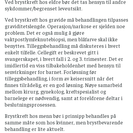
Ved brystkreft hos eldre bør det tas hensyn til andre
sykdommer/begrenset leveutsikt.
Ved brystkreft hos gravide må behandlingen tilpasses
graviditetslengde. Operasjon/narkose er sjelden noe
problem. Det er også mulig å gjøre
vaktpostlymfeknutebiopsi, men blåfarve skal ikke
benyttes. Tilleggsbehandling må diskuteres i hvert
enkelt tilfelle. Cellegift er beskrevet gitt i
svangerskapet, i hvert fall i 2. og 3. trimester. Det er
imidlertid en viss tilbakeholdenhet med hensyn til
senvirkninger for barnet. Forløsning før
tilleggsbehandling, i form av keisersnitt når det
finnes tilrådelig, er en god løsning. Nøye samarbeid
mellom kirurg, gynekolog, kreftspesialist og
barnelege er nødvendig, samt at foreldrene deltar i
beslutningsprosessen.
Brystkreft hos menn bør i prinsipp behandles på
samme måte som hos kvinner, men brystbevarende
behandling er lite aktuelt.