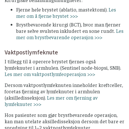
Kirurgiske behandlingsmuligheter:
Fjerne hele brystet (ablatio, mastektomi).
Les
mer om å fjerne brystet >>>
Brystbevarende kirurgi (BCT), hvor man fjerner
bare selve svulsten inkludert en sone rundt.
Les
mer om brystbevarende operasjon >>>
Vaktpostlymfeknute
I tillegg til å operere brystet fjernes også
lymfeknuter i armhulen. (Sentinel node-biopsi, SNB).
Les mer om vaktpostlymfeoperasjon >>>
Dersom vaktpostlymfeknuten inneholder kreftceller,
foretas fjerning av lymfeknuter i armhulen
(aksilledisseksjon).
Les mer om fjerning av
lymfeknuter >>>
Hos pasienter som gjør brystbevarende operasjon,
kan man utelate aksilledisseksjon dersom det bare er
spredning til 1–2 vaktpostlymfeknuter.