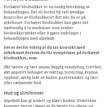
Forhøyet blodsukker er en vanlig bivirkning av
behandlingen. Det vil derfor bli tatt jevnlige
kontroller av blodsukkeret ditt når du er på
sykehuset. Forhøyet blodsukker kan gjøre det
nødvendig å ta medisiner som senker
blodsukkernivået eller å gjøre endringer i
behandlingen med alpelisib.
Det er derfor viktig at du tar kontakt med
sykehuset dersom du får symptomer på forhøyet
blodsukker, som:
Økt tørste og tørr munn, hyppig vannlating, tretthet,
økt appetitt ledsaget av vekttap, forvirring, kvalme,
oppkast, søtlig lukt av ånden, pustevansker og tørr
eller rødmende hud.
Hud og slimhinner
Alpelisib kan gi utslett og kløe i huden. Utslettene
kommer gjerne i løpet av de første tre ukene, og