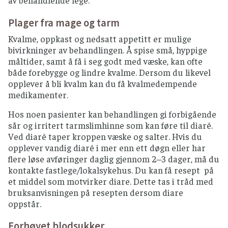
av behandlende lege.
Plager fra mage og tarm
Kvalme, oppkast og nedsatt appetitt er mulige
bivirkninger av behandlingen. Å spise små, hyppige
måltider, samt å få i seg godt med væske, kan ofte
både forebygge og lindre kvalme. Dersom du likevel
opplever å bli kvalm kan du få kvalmedempende
medikamenter.
Hos noen pasienter kan behandlingen gi forbigående
sår og irritert tarmslimhinne som kan føre til diaré.
Ved diaré taper kroppen væske og salter. Hvis du
opplever vandig diaré i mer enn ett døgn eller har
flere løse avføringer daglig gjennom 2–3 dager, må du
kontakte fastlege/lokalsykehus. Du kan få resept på
et middel som motvirker diare. Dette tas i tråd med
bruksanvisningen på resepten dersom diare
oppstår.
Forhøyet blodsukker