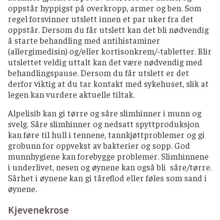
oppstår hyppigst på overkropp, armer og ben. Som
regel forsvinner utslett innen et par uker fra det
oppstår. Dersom du får utslett kan det bli nødvendig
å starte behandling med antihistaminer
(allergimedisin) og/eller kortisonkrem/-tabletter. Blir
utslettet veldig uttalt kan det være nødvendig med
behandlingspause. Dersom du får utslett er det
derfor viktig at du tar kontakt med sykehuset, slik at
legen kan vurdere aktuelle tiltak.
Alpelisib kan gi tørre og såre slimhinner i munn og
svelg. Såre slimhinner og nedsatt spyttproduksjon
kan føre til hull i tennene, tannkjøttproblemer og gi
grobunn for oppvekst av bakterier og sopp. God
munnhygiene kan forebygge problemer. Slimhinnene
i underlivet, nesen og øynene kan også bli såre/tørre.
Sårhet i øynene kan gi tåreflod eller føles som sand i
øynene.
Kjevenekrose