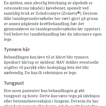
En sjelden, men alvorlig bivirkning av alpelisib er
osteonekrose (skade) i kjevebenet, spesielt ved
samtidig bruk av Zoledronsyre (Zometa®). Dersom
ikke tannlegeundersøkelse har vært gjort på grunn
av annen pågående kreftbehandling, bør det
gjennomføres en tannlegeundersøkelse før oppstart.
Ved behov for tannbehandling bør du informere egen
lege.
Tynnere hår
Behandlingen kan føre til at håret blir tynnere,
åpenbart hårtap er sjeldent. NAV dekker eventuelle
utgifter til parykk eller hodeplagg hvis det blir
nødvendig. Du kan få rekvisisjon av lege.
Tungpust
Hos noen pasienter kan behandlingen gi økt
tungpust og hoste. Dette kan være tegn på infeksjon
eller betennelsesreaksjon i lungene. Dersom du har
økende tungpust eller hoste, må du raskt kontakte