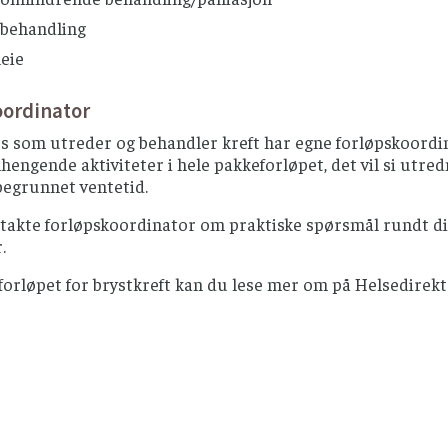
ebehandling
eie
oordinator
s som utreder og behandler kreft har egne forløpskoordin
ngende aktiviteter i hele pakkeforløpet, det vil si utred
begrunnet ventetid.
akte forløpskoordinator om praktiske spørsmål rundt ditt
.
orløpet for brystkreft kan du lese mer om på Helsedirekt