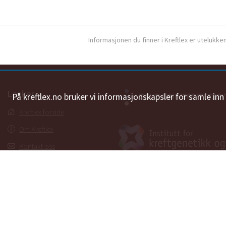
Informasjonen du finner i Kreftlex er utelukk
Lenker
På kreftlex.no bruker vi informasjonskapsler for samle in
Kreftlex forside
Om Kreftlex
Kontakt oss
Ordbok
Personvernerklæring