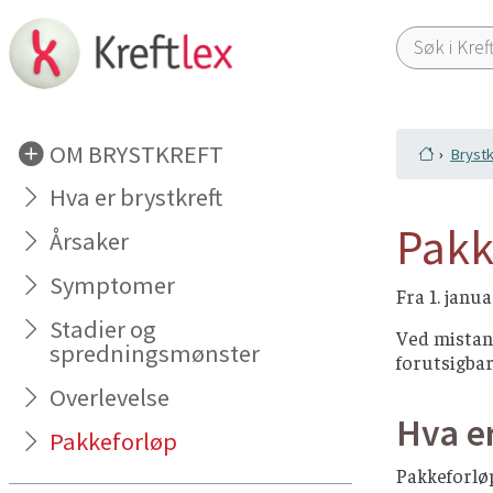
OM BRYSTKREFT
Brystk
Hva er brystkreft
Pakk
Årsaker
Symptomer
Fra 1. janu
Stadier og
Ved mistank
spredningsmønster
forutsigbar
Overlevelse
Hva er
Pakkeforløp
Pakkeforlø