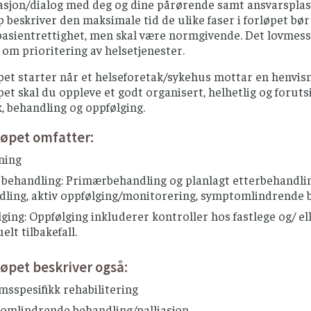
jon/dialog med deg og dine pårørende samt ansvarsplasse
 beskriver den maksimale tid de ulike faser i forløpet bør
pasientrettighet, men skal være normgivende. Det lovmess
t om prioritering av helsetjenester.
pet starter når et helseforetak/sykehus mottar en henvi
et skal du oppleve et godt organisert, helhetlig og foruts
, behandling og oppfølging.
øpet omfatter:
ning
l behandling: Primærbehandling og planlagt etterbehandling
dling, aktiv oppfølging/monitorering, symptomlindrende b
ging: Oppfølging inkluderer kontroller hos fastlege og/ ell
elt tilbakefall.
øpet beskriver også:
sspesifikk rehabilitering
omlindrende behandling/palliasjon