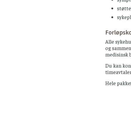
støtt
sykepl
Forløpsk
Alle sykehu
og sammenhe
medisinsk 
Du kan kont
timeavtaler
Hele pakkef