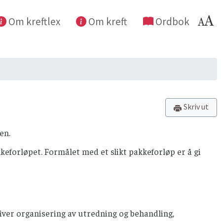
Om kreftlex
Om kreft
Ordbok
Skriv ut
en.
kkeforløpet. Formålet med et slikt pakkeforløp er å gi
iver organisering av utredning og behandling,