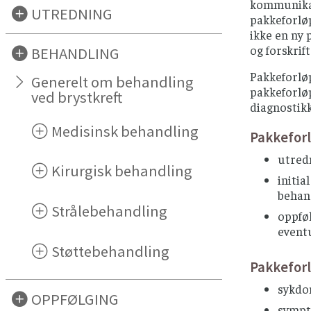
kommunikas
UTREDNING
pakkeforløp
ikke en ny 
og forskrif
BEHANDLING
Pakkeforlø
Generelt om behandling
pakkeforløp
ved brystkreft
diagnostikk
Medisinsk behandling
Pakkeforl
utred
Kirurgisk behandling
initia
behan
Strålebehandling
oppføl
eventu
Støttebehandling
Pakkeforl
sykdom
OPPFØLGING
sympt