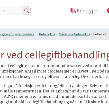
Krefttyper
rgskreft (myelomatose)
Behandling
Medisinsk behandling
Feber ved 
r ved cellegiftbehandlin
med cellegifter reduserer immunforsvaret ved at antall hv
r infeksjoner. Antall hvite blodlegemer er lavest i perioden 
 kan utvikle seg raskt og bli svært alvorlig. De er derfor v
te tegn på infeksjon er feber og/eller frysninger. Selv rela
du måle temperaturen. Det er anbefalt at du tar temperat
38,0°C i mer enn en time, må du umiddelbart ta kontakt m
oppgi at du får cellegiftbehandling og når du fikk siste kur.