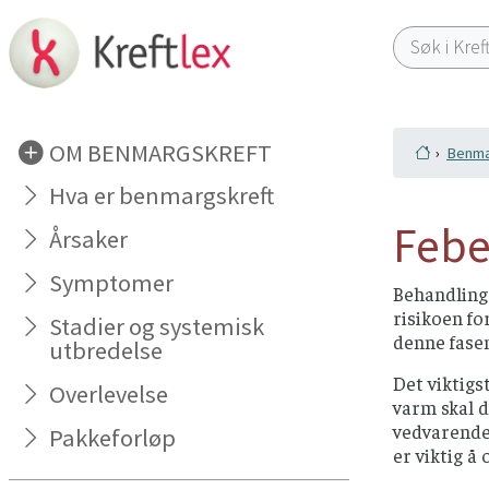
OM BENMARGSKREFT
Benma
Hva er benmargskreft
Febe
Årsaker
Symptomer
Behandling 
risikoen fo
Stadier og systemisk
denne fasen
utbredelse
Det viktigs
Overlevelse
varm skal 
vedvarende 
Pakkeforløp
er viktig å 