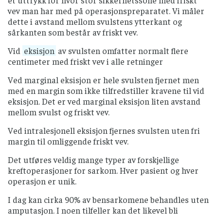
et uttrykk for hvor stor sikkerhetssone med friskt
vev man har med på operasjonspreparatet. Vi måler
dette i avstand mellom svulstens ytterkant og
sårkanten som består av friskt vev.
Vid
eksisjon
av svulsten omfatter normalt flere
centimeter med friskt vev i alle retninger
Ved marginal eksisjon er hele svulsten fjernet men
med en margin som ikke tilfredstiller kravene til vid
eksisjon. Det er ved marginal eksisjon liten avstand
mellom svulst og friskt vev.
Ved intralesjonell eksisjon fjernes svulsten uten fri
margin til omliggende friskt vev.
Det utføres veldig mange typer av forskjellige
kreftoperasjoner for sarkom. Hver pasient og hver
operasjon er unik.
I dag kan cirka 90% av bensarkomene behandles uten
amputasjon. I noen tilfeller kan det likevel bli