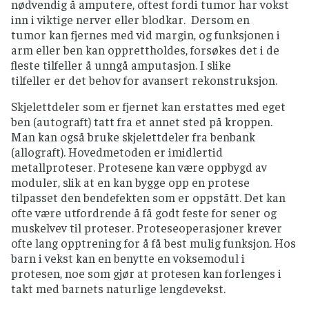
nødvendig å amputere, oftest fordi tumor har vokst
inn i viktige nerver eller blodkar. Dersom en
tumor kan fjernes med vid margin, og funksjonen i
arm eller ben kan opprettholdes, forsøkes det i de
fleste tilfeller å unngå amputasjon. I slike
tilfeller er det behov for avansert rekonstruksjon.
Skjelettdeler som er fjernet kan erstattes med eget
ben (autograft) tatt fra et annet sted på kroppen.
Man kan også bruke skjelettdeler fra benbank
(allograft). Hovedmetoden er imidlertid
metallproteser. Protesene kan være oppbygd av
moduler, slik at en kan bygge opp en protese
tilpasset den bendefekten som er oppstått. Det kan
ofte være utfordrende å få godt feste for sener og
muskelvev til proteser. Proteseoperasjoner krever
ofte lang opptrening for å få best mulig funksjon. Hos
barn i vekst kan en benytte en voksemodul i
protesen, noe som gjør at protesen kan forlenges i
takt med barnets naturlige lengdevekst.