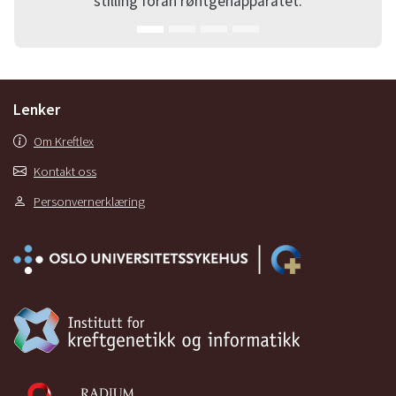
stilling foran røntgenapparatet.
Lenker
Om Kreftlex
Kontakt oss
Personvernerklæring