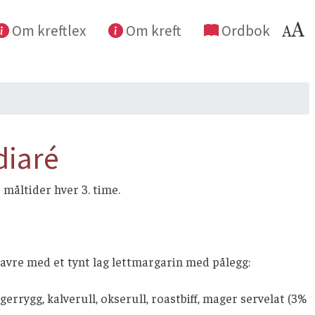
Om kreftlex
Om kreft
Ordbok
diaré
måltider hver 3. time.
avre med et tynt lag lettmargarin med pålegg:
errygg, kalverull, okserull, roastbiff, mager servelat (3%