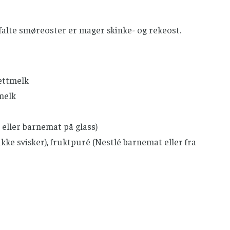
alte smøreoster er mager skinke- og rekeost.
ettmelk
melk
eller barnemat på glass)
kke svisker), fruktpuré (Nestlé barnemat eller fra