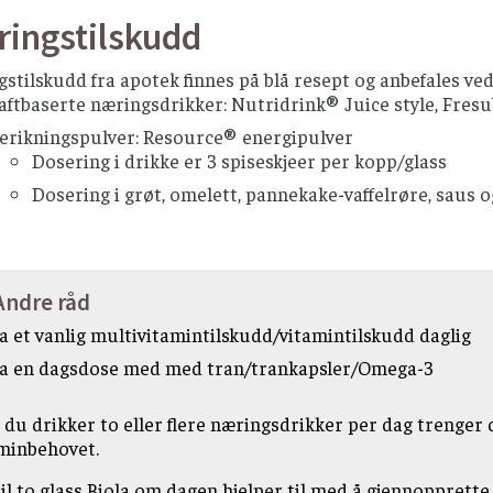
ingstilskudd
stilskudd fra apotek finnes på blå resept og anbefales ved
aftbaserte næringsdrikker: Nutridrink® Juice style, Fre
erikningspulver: Resource® energipulver
Dosering i drikke er 3 spiseskjeer per kopp/glass
Dosering i grøt, omelett, pannekake-vaffelrøre, saus og
Andre råd
a et vanlig multivitamintilskudd/vitamintilskudd daglig
a en dagsdose med med tran/trankapsler/Omega-3
 du drikker to eller flere næringsdrikker per dag trenger
minbehovet.
til to glass Biola om dagen hjelper til med å gjennopprett