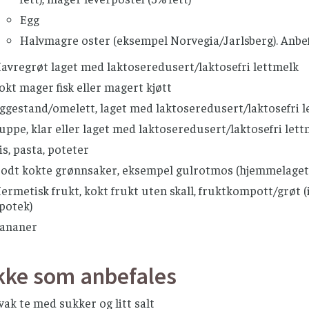
Egg
Halvmagre oster (eksempel Norvegia/Jarlsberg). Anbef
avregrøt laget med laktoseredusert/laktosefri lettmelk
okt mager fisk eller magert kjøtt
ggestand/omelett, laget med laktoseredusert/laktosefri l
uppe, klar eller laget med laktoseredusert/laktosefri lett
is, pasta, poteter
odt kokte grønnsaker, eksempel gulrotmos (hjemmelaget 
ermetisk frukt, kokt frukt uten skall, fruktkompott/grøt (i
potek)
ananer
kke som anbefales
vak te med sukker og litt salt