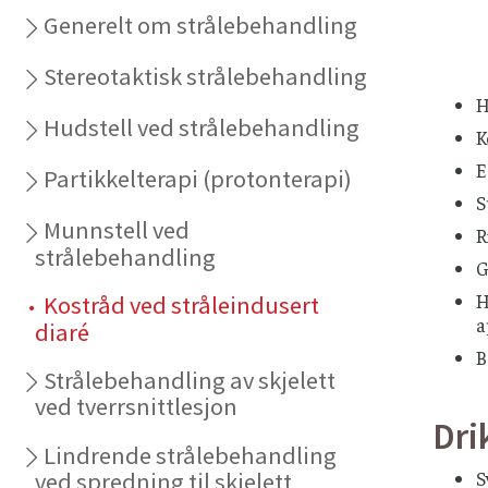
Generelt om strålebehandling
Stereotaktisk strålebehandling
H
Hudstell ved strålebehandling
K
E
Partikkelterapi (protonterapi)
S
Munnstell ved
R
strålebehandling
G
H
Kostråd ved stråleindusert
a
diaré
B
Strålebehandling av skjelett
ved tverrsnittlesjon
Dri
Lindrende strålebehandling
S
ved spredning til skjelett