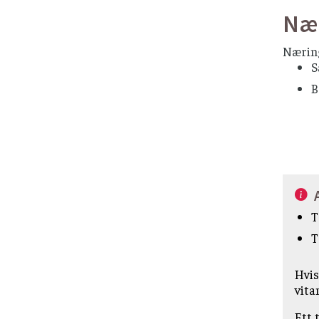
Nær
Næring
S
B
T
T
Hvis
vita
Ett 