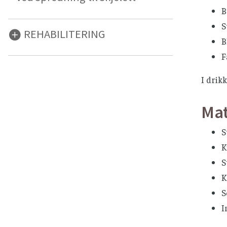
B
S
REHABILITERING
B
F
I drik
Mat
S
K
S
K
S
I