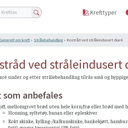
Krefttyper
Generelt om kreft
Strålebehandling
Kostråd ved stråleindusert diaré
stråd ved stråleindusert 
aré under og etter strålebehandling tilrås små og hyppige 
 som anbefales
off, mellomgrovt brød uten hele korn/frø eller brød med h
Honning, syltetøy, banan eller epleskiver
Kokt skinke, kylling-/kalkunskinke, bankekjøtt, hamburg
fett), mager leverpostei (3% fett)