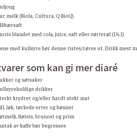
uljong
ur melk (Biola, Cultura, Q BioQ)
låbærsaft
arris blandet med cola, juice, saft eller vørterøl (1½:1)
kene med kullsyre bør denne ristes/røres ut. Drikk mest 
varer som kan gi mer diaré
ukker og søtsaker
ullsyreholdige drikker
terkt krydret og/eller hardt stekt mat
ål, løk, tørkede erter og bønner
øtmelk, fløteis, brunost og prim
nntak av kaffe bør begrenses