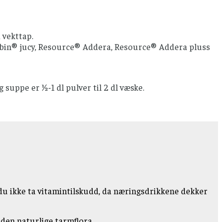
 vekttap.
subin® jucy, Resource® Addera, Resource® Addera pluss
 suppe er ½-1 dl pulver til 2 dl væske.
 du ikke ta vitamintilskudd, da næringsdrikkene dekker
e den naturlige tarmflora.