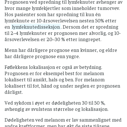
Prognosen ved spredning til lymfeknuter avhenger av
hvor mange lymfekjertler som inneholder tumorvev.
Hos pasienter som har spredning til kun én
lymfeknute er 10-årsoverlevelsen nesten 50% etter
en
lymfeknutedisseksjon
. Dersom det er spredning
til 2–4 lymfeknuter er prognosen mer alvorlig, og 10-
årsoverlevelsen er 20–30 % etter inngrepet.
Menn har dårligere prognose enn kvinner, og eldre
har dårligere prognose enn yngre.
Føflekkens lokalisasjon er også av betydning.
Prognosen er for eksempel best for melanom
lokalisert til ansikt, hals og ben. For melanom
lokalisert til fot, hånd og under neglen er prognosen
dårligst.
Ved sykdom i øyet er dødeligheten 30 til 50 %,
avhengig av svulstens størrelse og lokalisasjon.
Dødeligheten ved melanom er lav sammenlignet med
andre kreftformer, men har økt de siste tiårene.