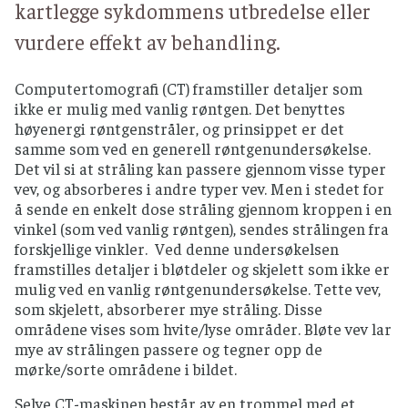
kartlegge sykdommens utbredelse eller
vurdere effekt av behandling.
Computertomografi (CT) framstiller detaljer som
ikke er mulig med vanlig røntgen. Det benyttes
høyenergi røntgenstråler, og prinsippet er det
samme som ved en generell røntgenundersøkelse.
Det vil si at stråling kan passere gjennom visse typer
vev, og absorberes i andre typer vev. Men i stedet for
å sende en enkelt dose stråling gjennom kroppen i en
vinkel (som ved vanlig røntgen), sendes strålingen fra
forskjellige vinkler. Ved denne undersøkelsen
framstilles detaljer i bløtdeler og skjelett som ikke er
mulig ved en vanlig røntgenundersøkelse. Tette vev,
som skjelett, absorberer mye stråling. Disse
områdene vises som hvite/lyse områder. Bløte vev lar
mye av strålingen passere og tegner opp de
mørke/sorte områdene i bildet.
Selve CT-maskinen består av en trommel med et