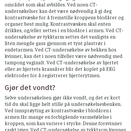
området som skal avbildes. Ved noen CT-
undersøkelser kan det være nødvendig å gi deg
kontrastvæske for å fremstille kroppens blodårer og
organer best mulig. Kontrastvæsken skal enten
drikkes, og/eller settes i en blodåre i armen. Ved CT-
undersøkelse av tykktarm settes det vanligvis en
liten mengde gass gjennom et tynt plastrør i
endetarmen. Ved CT-undersøkelse av bekken hos
kvinner, kan det i noen tilfeller være nødvendig med
tampong vaginalt. Ved CT-undersøkelse av hjertet
eller av hjertets kransårer blir det koplet på EKG
elektroder for å registrerer hjerterytmen.
Gjør det vondt?
Selve undersøkelsen gjør ikke vondt, og det er kort
tid du skal ligge helt stille på undersøkelsesbenken.
Ved innsprøyting av kontrastvæske i blodåren i
armen får mange en forbigående varmefølelse i
kroppen, som kan variere i styrke. Denne forsvinner
raskt igjen. Ved CT-undersøkelse av tykktarm kjennes