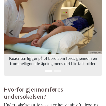
Forrige
Ne
ennom en
Under fotograferingen er personalet i kontroll
 bilder.
og følger med gjennom et vindu.
Hvorfor gjennomføres
undersøkelsen?
Undersøkelsen utføres etter henvisning fra lege, og