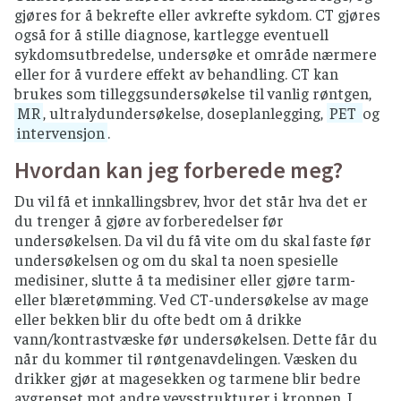
gjøres for å bekrefte eller avkrefte sykdom. CT gjøres
også for å stille diagnose, kartlegge eventuell
sykdomsutbredelse, undersøke et område nærmere
eller for å vurdere effekt av behandling. CT kan
brukes som tilleggsundersøkelse til vanlig røntgen,
MR
, ultralydundersøkelse, doseplanlegging,
PET
og
intervensjon
.
Hvordan kan jeg forberede meg?
Du vil få et innkallingsbrev, hvor det står hva det er
du trenger å gjøre av forberedelser før
undersøkelsen. Da vil du få vite om du skal faste før
undersøkelsen og om du skal ta noen spesielle
medisiner, slutte å ta medisiner eller gjøre tarm-
eller blæretømming. Ved CT-undersøkelse av mage
eller bekken blir du ofte bedt om å drikke
vann/kontrastvæske før undersøkelsen. Dette får du
når du kommer til røntgenavdelingen. Væsken du
drikker gjør at magesekken og tarmene blir bedre
avgrenset mot andre vevsstrukturer i kroppen. I