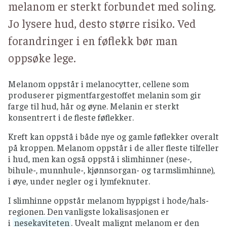
melanom er sterkt forbundet med soling.
Jo lysere hud, desto større risiko. Ved
forandringer i en føflekk bør man
oppsøke lege.
Melanom oppstår i melanocytter, cellene som
produserer pigmentfargestoffet melanin som gir
farge til hud, hår og øyne. Melanin er sterkt
konsentrert i de fleste føflekker.
Kreft kan oppstå i både nye og gamle føflekker overalt
på kroppen. Melanom oppstår i de aller fleste tilfeller
i hud, men kan også oppstå i slimhinner (nese-,
bihule-, munnhule-, kjønnsorgan- og tarmslimhinne),
i øye, under negler og i lymfeknuter.
I slimhinne oppstår melanom hyppigst i hode/hals-
regionen. Den vanligste lokalisasjonen er
i
nesekaviteten
. Uvealt malignt melanom er den