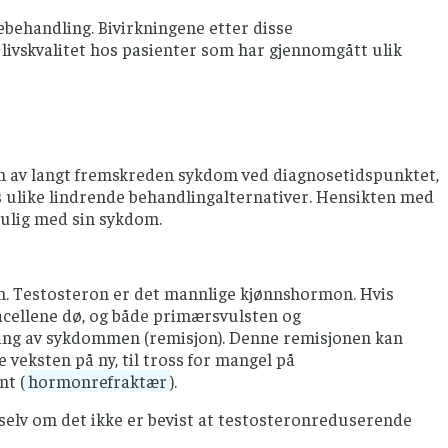
lebehandling. Bivirkningene etter disse
k livskvalitet hos pasienter som har gjennomgått ulik
nn av langt fremskreden sykdom ved diagnosetidspunktet,
ys ulike lindrende behandlingalternativer. Hensikten med
 mulig med sin sykdom.
on. Testosteron er det mannlige kjønnshormon. Hvis
acellene dø, og både primærsvulsten og
ring av sykdommen (remisjon). Denne remisjonen kan
veksten på ny, til tross for mangel på
nt (
hormonrefraktær
).
elv om det ikke er bevist at testosteronreduserende