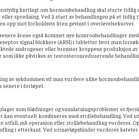
 entydig kartlagt om hormonbehandling skal starte tidlig e
ller spredning. Ved å start av behandlingen på et tidlig
n opp mot forholdsvis liten gevinst i overlevelsekurver.
 senere årene også kommet nye homronbehandlinger med s
septor signal blokkere (ARSI) i tabletter hvor man forsøk
ektede androgener eller bremser kroppens produksjon av 
ne som ikke påvirkes av testosteronreduserende behandli
ing av sykdommen vil man vurdere ulike hormonbehandlinge
 senere i forløpet.
 plager som blødninger og vannlatningsproblemer er fjern
et kan eventuelt kombineres med strålebehandling. Ved ut
e utfall, må operasjon eller strålebehandling vurderes. 
dling i etterkant. Ved urinavløpshinder vurderes kateter 