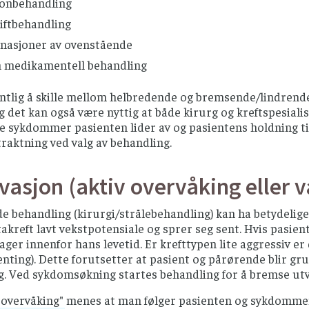
nbehandling
iftbehandling
nasjoner av ovenstående
 medikamentell behandling
entlig å skille mellom helbredende og bremsende/lindrend
 det kan også være nyttig at både kirurg og kreftspesiali
e sykdommer pasienten lider av og pasientens holdning til 
traktning ved valg av behandling.
vasjon (aktiv overvåking eller 
 behandling (kirurgi/strålebehandling) kan ha betydelige bi
akreft lavt vekstpotensiale og sprer seg sent. Hvis pasien
lager innenfor hans levetid. Er krefttypen lite aggressiv er 
nting). Dette forutsetter at pasient og pårørende blir gr
g. Ved sykdomsøkning startes behandling for å bremse utv
overvåking" menes at man følger pasienten og sykdommens 