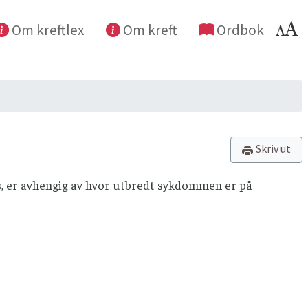
Om kreftlex
Om kreft
Ordbok
Skriv ut
ys, er avhengig av hvor utbredt sykdommen er på