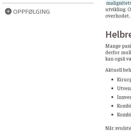
malignitet
utvikling. 
OPPFØLGING
overhodet.
Helbr
Mange pasie
derfor muli
kan også væ
Aktuell beh
Kirurg
Utvend
Innve
Kombi
Kombi
Når svulste