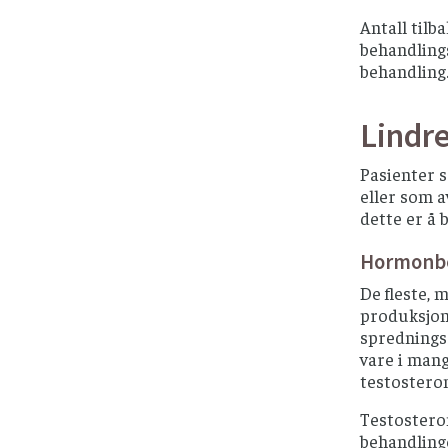
Antall tilb
behandlings
behandling
Lindr
Pasienter 
eller som a
dette er å 
Hormonbe
De fleste, 
produksjone
sprednings
vare i mang
testostero
Testostero
behandlinge