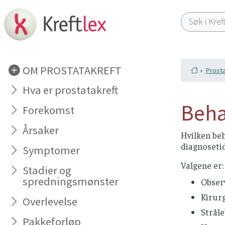
OM PROSTATAKREFT
Prosta
Hva er prostatakreft
Beha
Forekomst
Årsaker
Hvilken beh
diagnoseti
Symptomer
Valgene er:
Stadier og
spredningsmønster
Observ
Kirurg
Overlevelse
Strål
Pakkeforløp