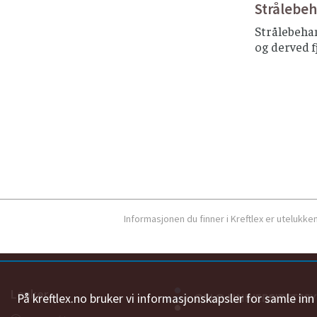
Strålebe
Strålebehan
og derved f
Informasjonen du finner i Kreftlex er utelukk
Lenker
På kreftlex.no bruker vi informasjonskapsler for samle in