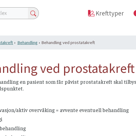
Krefttyper
takreft
Behandling
Behandling ved prostatakreft
ndling ved prostatakreft
andling en pasient som får påvist prostatakreft skal tilb
dspunktet.
asjon/aktiv overvåking = avvente eventuell behandling
i
ebehandling