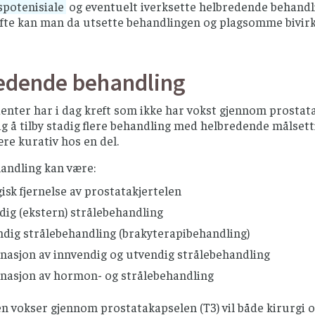
spotenisiale
og eventuelt iverksette helbredende behandl
Ofte kan man da utsette behandlingen og plagsomme bivirk
edende behandling
nter har i dag kreft som ikke har vokst gjennom prostata
g å tilby stadig flere behandling med helbredende målsetti
re kurativ hos en del.
andling kan være:
isk fjernelse av prostatakjertelen
ig (ekstern) strålebehandling
ndig strålebehandling (brakyterapibehandling)
nasjon av innvendig og utvendig strålebehandling
nasjon av hormon- og strålebehandling
n vokser gjennom prostatakapselen (T3) vil både kirurgi og 