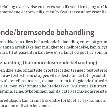
akefall og overlevelse vurderes som lik ved kirurgi og strå
metodene er forskjellig, men livskvalitetsstudier viser li
.
ende/bremsende behandling
som ikke kan tilbys helbredende behandling enten på gru
v annen årsak ikke har mulighet for helbredelse, kan tilb
bidra til at pasienten kan leve et så langt og godt liv som
handling (hormonreduserende behandling)
men ikke alle, ondartede prostataceller trenger testoster
n av testosteron stoppes vil de fleste ondartete prostat
svulster vil reduseres, og man ser en forbigående forbed
e år, men sykdommen helbredes ikke. Svulstene kan starte 
nstimulering. Sykdommen har da blitt kastraksjonsresiste
nreduksjon kan dramatisk endre forløpet av sykdommen, s
n alene er livsforlengende.