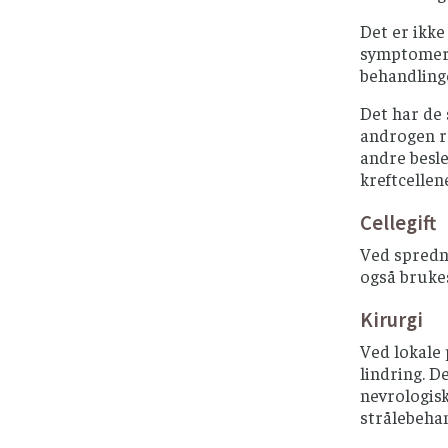
Det er ikke
symptomer e
behandlinge
Det har de
androgen re
andre besl
kreftcelle
Cellegift
Ved spredn
også brukes
Kirurgi
Ved lokale
lindring. D
nevrologisk
strålebehan