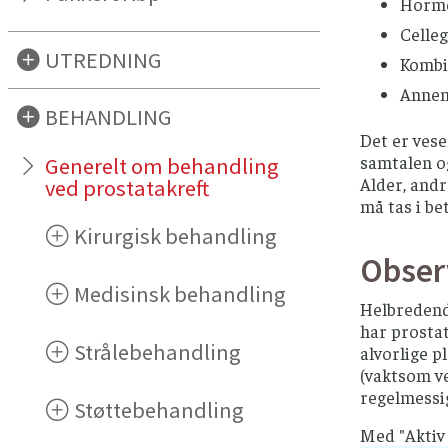
Hormo
Celleg
UTREDNING
Kombi
Annen
BEHANDLING
Det er ves
samtalen og
Generelt om behandling
Alder, andr
ved prostatakreft
må tas i be
Kirurgisk behandling
Obser
Medisinsk behandling
Helbredende
har prostat
Strålebehandling
alvorlige p
(vaktsom ve
regelmessi
Støttebehandling
Med "Aktiv 