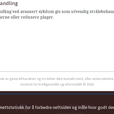
handling
dling ved avansert sykdom gis som utvendig strålebehandl
jerne eller redusere plager.
ende av generell karakter og erstatter ikke kontakt med, eller undersøkelse
Institutt for kreftgenetikk og informatikk © 2026
Ansvarlig redaktør
n nettstatisikk for å forbedre nettsiden og måle hvor godt de
Sigbjørn Smeland