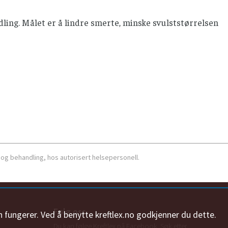
ing. Målet er å lindre smerte, minske svulststørrelsen
 og behandling, hos autorisert helsepersonell.
Følg oss
n fungerer. Ved å benytte kreftlex.no godkjenner du dette.
Du kan følge Kreftlex på Facebook. Søk etter