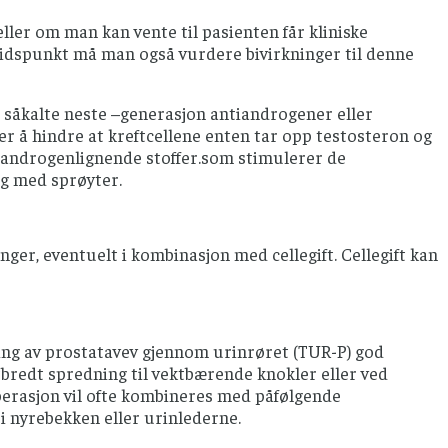
ller om man kan vente til pasienten får kliniske
 tidspunkt må man også vurdere bivirkninger til denne
åkalte neste –generasjon antiandrogener eller
er å hindre at kreftcellene enten tar opp testosteron og
androgenlignende stoffer.som stimulerer de
ng med sprøyter.
r, eventuelt i kombinasjon med cellegift. Cellegift kan
ing av prostatavev gjennom urinrøret (TUR-P) god
bredt spredning til vektbærende knokler eller ved
Operasjon vil ofte kombineres med påfølgende
i nyrebekken eller urinlederne.