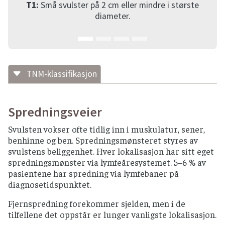
T1:
Små svulster på 2 cm eller mindre i største
diameter.
TNM-klassifikasjon
Det skilles det mellom svulster som ligger på
siden og svulster som ligger midt i munnhulen.
Spredningsveier
Svulster på siden i munnhulen er lokalisert i
Svulsten vokser ofte tidlig inn i muskulatur, sener,
kinnet, tannkjøtt og trigonum retromolare
benhinne og ben. Spredningsmønsteret styres av
med minimum 1 cm avstand til midtlinjen,
svulstens beliggenhet. Hver lokalisasjon har sitt eget
uten spredning til lymfeknuter på motsatt
spredningsmønster via lymfeåresystemet. 5–6 % av
side.
pasientene har spredning via lymfebaner på
Svulster midt i munnhulen er lokalisert på
diagnosetidspunktet.
tunge, i munngulv og den harde gane.
Svulster som vokser mot midtlinjen har
Fjernspredning forekommer sjelden, men i de
tendens til dobbeltsidig lymfeknutespredning.
tilfellene det oppstår er lunger vanligste lokalisasjon.