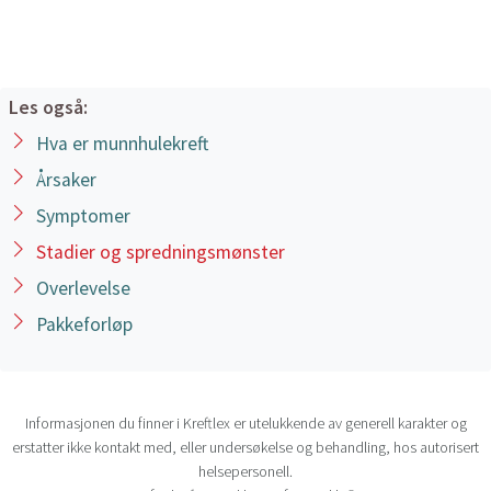
T-klassifikasjon
T-klassifikasjon representerer modersvulstens
omfang.
Les også:
T1 – små svulster på 2 cm eller mindre i
Hva er munnhulekreft
største diameter
Årsaker
T2 – svulster på 2-4 cm i største diameter
Symptomer
T3 – svulster på 4-6 cm
T4 – omfattende svulster med innvekst
Stadier og spredningsmønster
i naboorgan, muskulatur, skjelett og hud
Overlevelse
N-klassifikasjon
Pakkeforløp
N-klassifikasjon representerer spredning til
nærliggende (regionale) lymfeknuter på halsen
målt i største diameter.
Informasjonen du finner i Kreftlex er utelukkende av generell karakter og
erstatter ikke kontakt med, eller undersøkelse og behandling, hos autorisert
N0 – ingen spredning til nærliggende
helsepersonell.
lymfeknuter