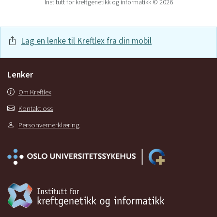
Institutt for kreftgenetikk og informatikk © 2026
N1 – spredning til lymfeknuter på samme side
≤ 3 cm
N2
Lag en lenke til Kreftlex fra din mobil
a –spredning til lymfeknuter på samme
side > 3 cm ≤ 6 cm
Lenker
b – spredning til flere lymfeknuter på
samme side ≤ 6 cm
Om Kreftlex
c – spredning til lymfeknuter på motsatt
Kontakt oss
side ≤ 6 cm
Personvernerklæring
N3 – spredning til lymfeknuter > 6 cm
M-klassifikasjon
M-klassifikasjon representerer fjernspredning.
M0 – ingen fjernspredning
M1 – fjernspredning