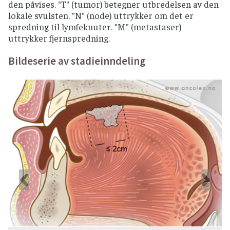
den påvises. "T" (tumor) betegner utbredelsen av den
lokale svulsten. "N" (node) uttrykker om det er
spredning til lymfeknuter. "M" (metastaser)
uttrykker fjernspredning.
Bildeserie av stadieinndeling
Forrige
Ne