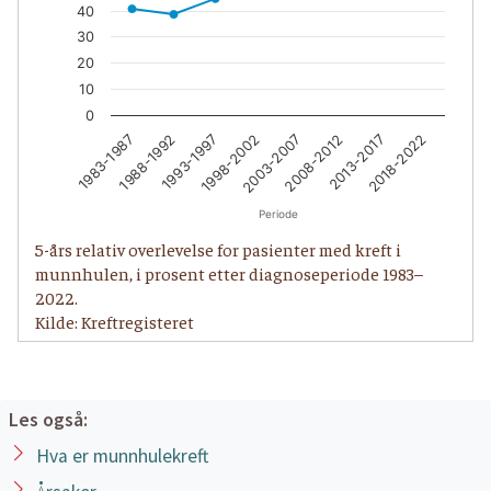
40
30
20
10
0
1983-1987
1988-1992
1993-1997
1998-2002
2003-2007
2008-2012
2013-2017
2018-2022
Periode
5-års relativ overlevelse for pasienter med kreft i
munnhulen, i prosent etter diagnoseperiode 1983–
2022.
Kilde: Kreftregisteret
Les også:
Hva er munnhulekreft