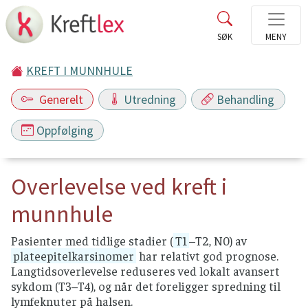
KREFT I MUNNHULE
Generelt
Utredning
Behandling
Oppfølging
Overlevelse ved kreft i
munnhule
Pasienter med tidlige stadier (
T1
–T2, N0) av
plateepitelkarsinomer
har relativt god prognose.
Langtidsoverlevelse reduseres ved lokalt avansert
sykdom (T3–T4), og når det foreligger spredning til
lymfeknuter på halsen.