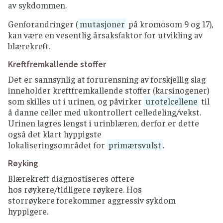
av sykdommen.
Genforandringer (
mutasjoner
på kromosom 9 og 17),
kan være en vesentlig årsaksfaktor for utvikling av
blærekreft.
Kreftfremkallende stoffer
Det er sannsynlig at forurensning av forskjellig slag
inneholder kreftfremkallende stoffer (karsinogener)
som skilles ut i urinen, og påvirker
urotelcellene
til
å danne celler med ukontrollert celledeling/vekst.
Urinen lagres lengst i urinblæren, derfor er dette
også det klart hyppigste
lokaliseringsområdet for
primærsvulst
.
Røyking
Blærekreft diagnostiseres oftere
hos røykere/tidligere røykere. Hos
storrøykere forekommer aggressiv sykdom
hyppigere.