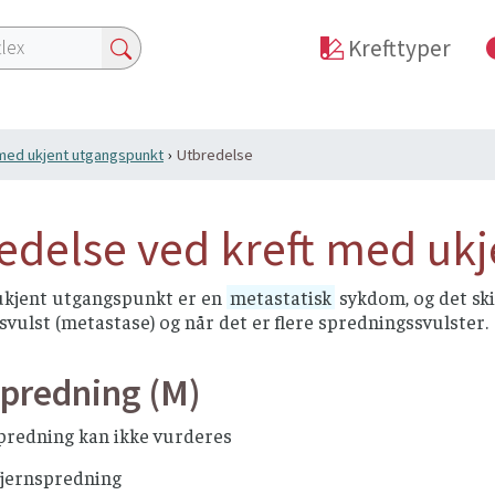
Krefttyper
med ukjent utgangspunkt
Utbredelse
edelse ved kreft med uk
ukjent utgangspunkt er en
metastatisk
sykdom, og det ski
vulst (metastase) og når det er flere spredningssvulster.
spredning (M)
redning kan ikke vurderes
jernspredning