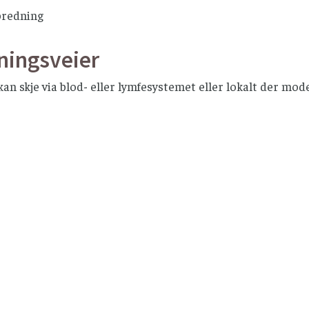
predning
ningsveier
an skje via blod- eller lymfesystemet eller lokalt der mod