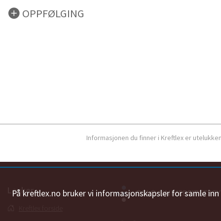
OPPFØLGING
Informasjonen du finner i Kreftlex er utelukk
Lenker
På kreftlex.no bruker vi informasjonskapsler for samle in
Kreftlex forside