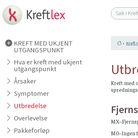
KREFT MED UKJENT
Kreft 
UTGANGSPUNKT
Hva er kreft med ukjent
Utbr
utgangspunkt
Årsaker
Kreft med 
spredningss
Symptomer
Utbredelse
Fjern
Overlevelse
MX–Fjernsp
Pakkeforløp
M0–Ingen f