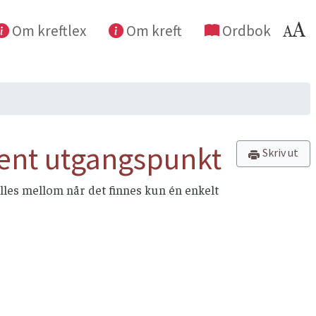
Om kreftlex
Om kreft
Ordbok
jent utgangspunkt
Skriv ut
lles mellom når det finnes kun én enkelt