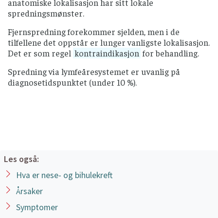
anatomiske lokalisasjon har sitt lokale
T1 - svulsten er begrenset til slimhinne
spredningsmønster.
(mukosa), uten noe
infiltrasjon
i ben.
Fjernspredning forekommer sjelden, men i de
T2 – svulsten forårsaker innvekst av ben,
tilfellene det oppstår er lunger vanligste lokalisasjon.
samtidig som den kan strekke seg til den
Det er som regel
kontraindikasjon
for behandling.
harde gommen og/eller midtre vegg av
kjevehulen.
Spredning via lymfeåresystemet er uvanlig på
T3 – svulsten omfatter en av følgende; ben i
diagnosetidspunktet (under 10 %).
bakre vegg av kjevehulen, vev i underhuden,
gulvet i øyehulen og bihuler øverst i
nesehulen.
T4 – svulsten omfatter en av følgende;
øyehule, bihuler og midtre skallegrop.
Les også:
Nesehulen og bihulene øverst i nesehulen
Hva er nese- og bihulekreft
T1 – svulsten er begrenset til ett sted i
nesehulen eller bihuler øverst i nesehulen
Årsaker
med eller uten innvekst i ben.
Symptomer
T2 – svulsten omfatter to lokalisasjoner i