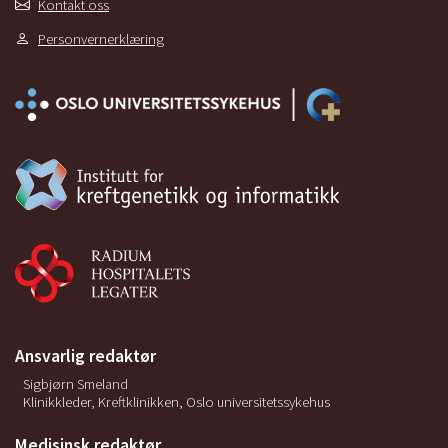
Kontakt oss
N0 – ingen spredning til nærliggende
Personvernerklæring
lymfeknuter
N1 – spredning til lymfeknuter på samme side
≤ 3 cm
N2
a – spredning til lymfeknute på samme
side > 3 cm ≤ 6 cm
b – spredning til flere lymfeknuter på
samme side ≤ 6 cm
c – spredning til lymfeknuter på begge
sider eller på motsatt side av svulsten ≤ 6
cm
Ansvarlig redaktør
N3 – lymfeknutemetastaser > 6 cm
Sigbjørn Smeland
Klinikkleder, Kreftklinikken, Oslo universitetssykehus
M-klassifikasjon
M-klassifikasjon representerer fjernspredning
Medisinsk redaktør