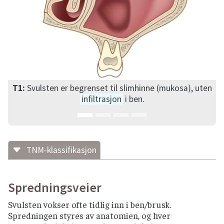
T1:
Svulsten er begrenset til slimhinne (mukosa), uten
infiltrasjon
i ben.
TNM-klassifikasjon
T-klassifikasjon
T-klassifikasjon representerer omfanget av
Spredningsveier
primærsvulsten.
Svulsten vokser ofte tidlig inn i ben/brusk.
Spredningen styres av anatomien, og hver
Bihule i overkjevebenet