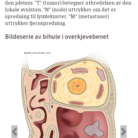
den påvises. "T" (tumor) betegner utbredelsen av den
lokale svulsten. "N" (node) uttrykker om det er
spredning til lymfeknuter. "M" (metastaser)
uttrykker fjernspredning.
Bildeserie av bihule i overkjevebenet
Forrige
Ne