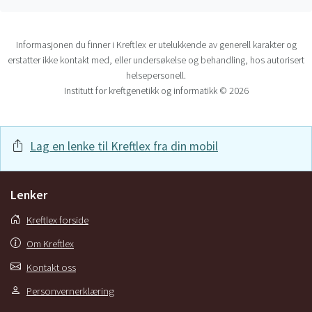
Informasjonen du finner i Kreftlex er utelukkende av generell karakter og
erstatter ikke kontakt med, eller undersøkelse og behandling, hos autorisert
helsepersonell.
Institutt for kreftgenetikk og informatikk © 2026
Lag en lenke til Kreftlex fra din mobil
Lenker
Kreftlex forside
Om Kreftlex
Kontakt oss
Personvernerklæring