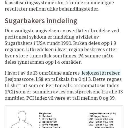
klassifiseringssystemer for å kunne sammenligne
resultater mellom ulike behandlingsteder.
Sugarbakers inndeling
Den vanligste angivelsen av overflateutbredelse ved
peritoneal sykdom er inndeling utviklet av
Sugarbakers i USA rundt 1990. Buken deles opp i 9
regioner. Utbredelsen i hver region beskrives etter
hvor store tumorflak som finnes. På samme måte
deles tynntarmen opp i 4 områder.
I hvert av de 13 områdene anføres
lesjonsstørrelser
(lesjonsscore, LS)i en tallskala fra 0 til 3. Dette regnes
til slutt ut som en Peritoneal Carcinomatosis Index
(PCI) som er summen av lesjonsstørrelsene fra alle 13
områder. PCI index vil være et tall mellom 0 og 39.