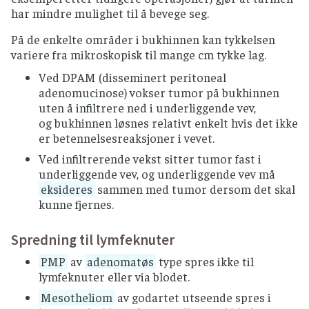
har mindre mulighet til å bevege seg.
På de enkelte områder i bukhinnen kan tykkelsen
variere fra mikroskopisk til mange cm tykke lag.
Ved DPAM (disseminert peritoneal
adenomucinose) vokser tumor på bukhinnen
uten å infiltrere ned i underliggende vev,
og bukhinnen løsnes relativt enkelt hvis det ikke
er betennelsesreaksjoner i vevet.
Ved infiltrerende vekst sitter tumor fast i
underliggende vev, og underliggende vev må
eksideres
sammen med tumor dersom det skal
kunne fjernes.
Spredning til lymfeknuter
PMP
av
adenomatøs
type spres ikke til
lymfeknuter eller via blodet.
Mesotheliom
av godartet utseende spres i