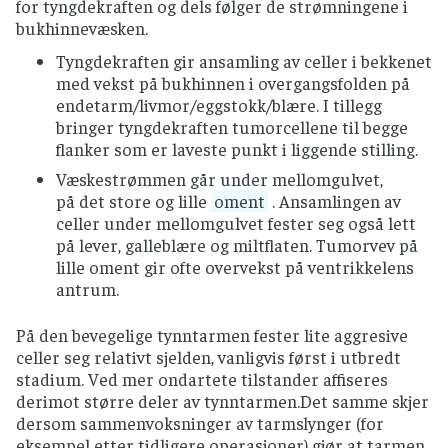
for tyngdekraften og dels følger de strømningene i
bukhinnevæsken.
Tyngdekraften gir ansamling av celler i bekkenet
med vekst på bukhinnen i overgangsfolden på
endetarm/livmor/eggstokk/blære. I tillegg
bringer tyngdekraften tumorcellene til begge
flanker som er laveste punkt i liggende stilling.
Væskestrømmen går under mellomgulvet,
på det store og lille
oment
. Ansamlingen av
celler under mellomgulvet fester seg også lett
på lever, galleblære og miltflaten. Tumorvev på
lille oment gir ofte overvekst på ventrikkelens
antrum.
På den bevegelige tynntarmen fester lite aggresive
celler seg relativt sjelden, vanligvis først i utbredt
stadium. Ved mer ondartete tilstander affiseres
derimot større deler av tynntarmen.Det samme skjer
dersom sammenvoksninger av tarmslynger (for
eksempel etter tidligere operasjoner) gjør at tarmen