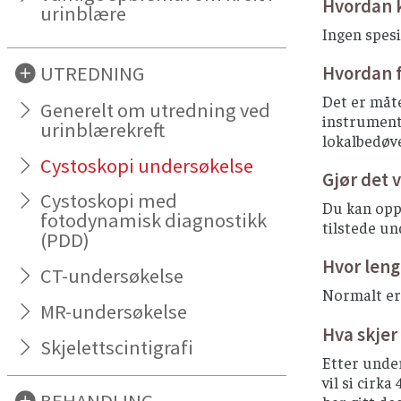
Hvordan 
urinblære
Ingen spesi
UTREDNING
Hvordan 
Det er måte
Generelt om utredning ved
instrumente
urinblærekreft
lokalbedøve
Cystoskopi undersøkelse
Gjør det 
Cystoskopi med
Du kan opp
fotodynamisk diagnostikk
tilstede un
(PDD)
Hvor leng
CT-undersøkelse
Normalt er 
MR-undersøkelse
Hva skjer
Skjelettscintigrafi
Etter under
vil si cirk