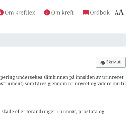
Om kreftlex
Om kreft
Ordbok
Skriv ut
opering undersøkes slimhinnen på innsiden av urinrøret
nstrument) som føres gjennom urinrøret og videre inn til
skade eller forandringer i urinrør, prostata og