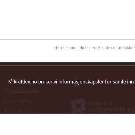
Informasjonen du finner i Kreftlex er utelukk
Lenker
På kreftlex.no bruker vi informasjonskapsler for samle in
Kreftlex forside
Om Kreftlex
Kontakt oss
Ordbok
Personvernerklæring