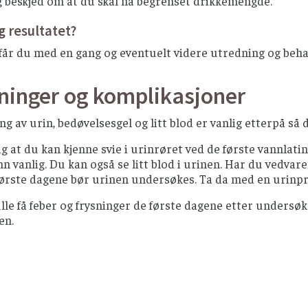
g beskjed om at du skal ha begrenset drikkemengde.
g resultatet?
får du med en gang og eventuelt videre utredning og beha
kninger og komplikasjoner
g av urin, bedøvelsesgel og litt blod er vanlig etterpå så 
ig at du kan kjenne svie i urinrøret ved de første vannlati
nn vanlig. Du kan også se litt blod i urinen. Har du vedvare
ørste dagene bør urinen undersøkes. Ta da med en urinprøv
lle få feber og frysninger de første dagene etter undersøk
en.