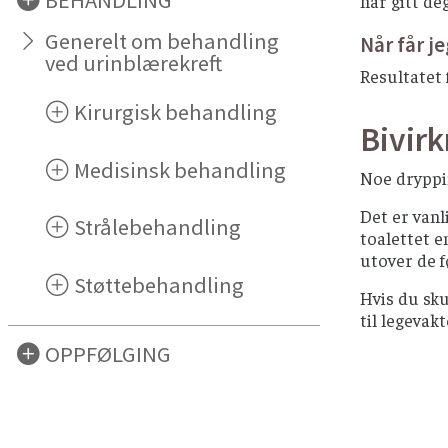
BEHANDLING
har gitt de
Generelt om behandling
Når får je
ved urinblærekreft
Resultatet 
Kirurgisk behandling
Bivir
Medisinsk behandling
Noe dryppin
Det er vanl
Strålebehandling
toalettet e
utover de f
Støttebehandling
Hvis du sku
til legevakt
OPPFØLGING