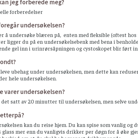
kan jeg forberede meg?
elle forberedelser
foregår undersøkelsen?
r å undersøke blæren på, enten med fleksible (oftest hos 
r ligger du på en undersøkelsebenk med bena i benholdere, 
nde gel inn i urinrørsåpningen og cystoskopet blir ført in
vondt?
leve ubehag under undersøkelsen, men dette kan reduseres
der hele undersøkelsen.
e varer undersøkelsen?
det satt av 20 minutter til undersøkelsen, men selve und
 etterpå?
søkelsen kan du reise hjem. Du kan spise som vanlig og du k
a 4 glass mer enn du vanligvis drikker per døgn for å øke gj