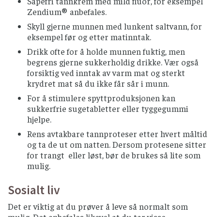
Såpefri tannkrem med mild fluor, for eksempel
asparges bør gis et oppkok før inntak.
Zendium® anbefales.
Hvis du bruker immundempende medisiner
Skyll gjerne munnen med lunkent saltvann, for
må du unngå grapefrukt, pomelo,
eksempel før og etter matinntak.
bitterappelsin, stjernefrukt og
Drikk ofte for å holde munnen fuktig, men
granateplejuice.
begrens gjerne sukkerholdig drikke. Vær også
forsiktig ved inntak av varm mat og sterkt
HONNING
krydret mat så du ikke får sår i munn.
Bør komme fra produsent som
For å stimulere spyttproduksjonen kan
varmebehandler honning, helst fra
sukkerfrie sugetabletter eller tyggegummi
porsjonspakninger.
hjelpe.
KJØTT OG KJØTTPRODUKTER
Rens avtakbare tannproteser etter hvert måltid
og ta de ut om natten. Dersom protesene sitter
Rått kjøtt (inkludert spekemat) bør unngås
for trangt eller løst, bør de brukes så lite som
Farsemat som hamburgere og kjøttdeig etc.
mulig.
bør være gjennomstekt eller gjennomkokt.
Sosialt liv
Svin og kylling skal være gjennomstekt.
Andre kjøttprodukter bør være godt stekt på
Det er viktig at du prøver å leve så normalt som
overflaten