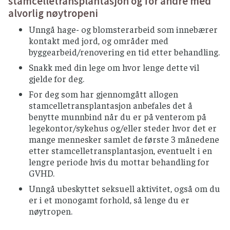
stamcelletransplantasjon og for andre med
pasteurisert melk.
alvorlig nøytropeni
Myke modningsoster (camembert, brie,
Unngå hage- og blomsterarbeid som innebærer
blåmuggost o.l.) bør unngås, men sauser og
kontakt med jord, og områder med
annen mat med disse produktene er trygt å
byggearbeid/renovering en tid etter behandling.
spise varmebehandlet.
Snakk med din lege om hvor lenge dette vil
Spis is som er i forseglet innpakking, unngå
gjelde for deg.
softis og kuleis fra utsalgssteder
For deg som har gjennomgått allogen
SNACKS, NØTTER OG ISKREM
stamcelletransplantasjon anbefales det å
benytte munnbind når du er på venterom på
Benytt helst nøtteprodukter som er røstet og
legekontor/sykehus og/eller steder hvor det er
fra forseglete forpakninger.
mange mennesker samlet de første 3 månedene
Springvann og norskprodusert flaskevann
etter stamcelletransplantasjon, eventuelt i en
anses som trygt i Norge
lengre periode hvis du mottar behandling for
GVHD.
Unngå vann fra private brønner som ikke har
godkjenningsplikt (for eksempel hytter).
Unngå ubeskyttet seksuell aktivitet, også om du
er i et monogamt forhold, så lenge du er
Ved tvil om drikkevannskvaliteten, bør
nøytropen.
flaskevann benyttes