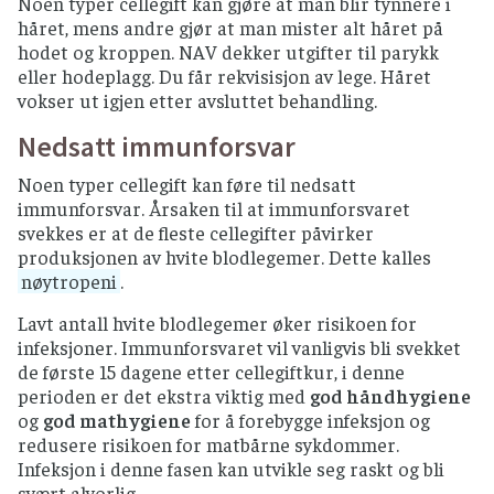
Noen typer cellegift kan gjøre at man blir tynnere i
håret, mens andre gjør at man mister alt håret på
hodet og kroppen. NAV dekker utgifter til parykk
eller hodeplagg. Du får rekvisisjon av lege. Håret
vokser ut igjen etter avsluttet behandling.
Nedsatt immunforsvar
Noen typer cellegift kan føre til nedsatt
immunforsvar. Årsaken til at immunforsvaret
svekkes er at de fleste cellegifter påvirker
produksjonen av hvite blodlegemer. Dette kalles
nøytropeni
.
Lavt antall hvite blodlegemer øker risikoen for
infeksjoner. Immunforsvaret vil vanligvis bli svekket
de første 15 dagene etter cellegiftkur, i denne
perioden er det ekstra viktig med
god håndhygiene
og
god mathygiene
for å forebygge infeksjon og
redusere risikoen for matbårne sykdommer.
Infeksjon i denne fasen kan utvikle seg raskt og bli
svært alvorlig.