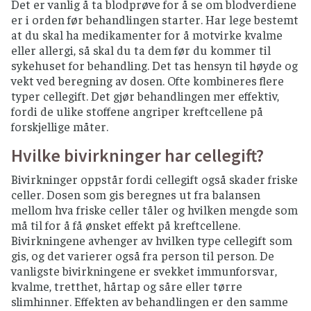
Det er vanlig å ta blodprøve for å se om blodverdiene
er i orden før behandlingen starter. Har lege bestemt
at du skal ha medikamenter for å motvirke kvalme
eller allergi, så skal du ta dem før du kommer til
sykehuset for behandling. Det tas hensyn til høyde og
vekt ved beregning av dosen. Ofte kombineres flere
typer cellegift. Det gjør behandlingen mer effektiv,
fordi de ulike stoffene angriper kreftcellene på
forskjellige måter.
Hvilke bivirkninger har cellegift?
Bivirkninger oppstår fordi cellegift også skader friske
celler. Dosen som gis beregnes ut fra balansen
mellom hva friske celler tåler og hvilken mengde som
må til for å få ønsket effekt på kreftcellene.
Bivirkningene avhenger av hvilken type cellegift som
gis, og det varierer også fra person til person. De
vanligste bivirkningene er svekket immunforsvar,
kvalme, tretthet, hårtap og såre eller tørre
slimhinner. Effekten av behandlingen er den samme