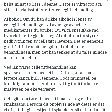
så raskt som mulig, settes i kjøleskap og ikke
helst minst to liter i døgnet. Dette er viktig for å få
oppbevares i romtemperatur.
skilt ut avfallsstoffer etter cellegiftbehandling.
Mat som skal lagres, skal kjøles raskt ned, for
Alkohol.
Om du kan drikke alkohol i løpet av
eksempel settes gryten i kaldt vann eller
cellegiftbehandlingen vil avhenge av hvilke
fordel maten i flere mindre og gjerne flate
medikamenter du bruker. Du vil få spesifikke råd
bokser.
hvorvidt dette gjelder deg. Alkohol kan forstyrre
Mat som fryses skal i fryseren så raskt som
nedbrytningen av cellegift i leveren. Det er generelt
mulig og oppbevares ved – 18 °C eller kaldere,
greit å drikke små mengder alkohol under
men husk at frysing av mat ikke gjør at
behandlingen, men det kan tenkes at du tåler mindre
mikroorganismer blir borte.
alkohol enn ellers.
Ved langvarig cellegiftbehandling kan
spyttsekresjonen nedsettes. Dette gjør at man
lettere kan få hull i tennene. Godt munnstell og
forsiktig tannpuss er derfor viktig for å forbedre
matlysten og øke velværet.
Cellegift kan føre til nedsatt matlyst og endret
smakssans. Dersom du opplever noe av dette er det
viktig at du gir beskjed til sykepleier slik at du kan få