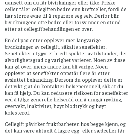
uansett om du får bivirkninger eller ikke. Friske
celler tåler cellegiften bedre enn kreftceller, fordi de
har større evne til å reparere seg selv. Derfor blir
bivirkningene ofte bedre eller forsvinner en stund
etter at cellegiftbehandlingen er over.
En del pasienter opplever mer langvarige
bivirkninger av cellegift, såkalte seneffekter.
Seneffekter utgjør et bredt spekter av tilstander, der
alvorlighetsgrad og varighet varierer. Noen av disse
kan gå over, mens andre kan bli varige. Noen
opplever at seneffekter oppstår flere år etter
avsluttet behandling. Dersom du opplever dette er
det viktig at du kontakter helsepersonell, slik at du
kan få hjelp. Du kan redusere risikoen for seneffekter
ved å følge generelle helseråd om å unngå røyking,
overvekt, inaktivitet, høyt blodtrykk og høyt
kolesterol.
Cellegift påvirker fruktbarheten hos begge kjønn, og
det kan være aktuelt å lagre egg- eller sædceller før