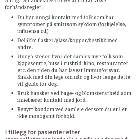
mulig. Det anbefales likevel at du tar visse
forhåndsregler.
KOSTTILSKUDD OG HELSEKOST
Du bør unngå kontakt med folk som har
Snakk med din behandlende lege før eventuelt
symptomer på smittsom sykdom (forkjølelse,
bruk av kosttilskudd og helsekost som for
influensa o.l.)
eksempel fermenterte produkter og
Del ikke flasker/glass/kopper/bestikk med
probiotika.
andre.
Det bør utøves særlig forsiktighet til
Unngå steder hvor det samles mye folk som
urtebaserte kosttilskudd.
kjøpesentre, buss i rushtid, kino, restauranter
etc. den tiden du har lavest immunforsvar.
KRYDDER (TØRKET) OG FRISKE URTER
Snakk med din lege om når og hvor lenge dette
Ferske urter og tørket krydder fra norske
vil gjelde for deg.
produsenter kan brukes uten
Bruk hansker ved hage- og blomsterarbeid som
varmebehandling.
innebærer kontakt med jord.
Importerte ferske urter og tørket krydder
Benytt kondom ved samleie dersom du er i et
bør varmebehandles før bruk.
ikke monogamt forhold.
MEIERIPRODUKTER
I tillegg for pasienter etter
Bruk kun produkter som er laget av