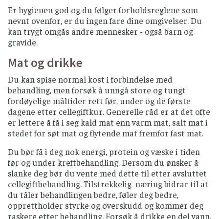
Personer som lager eller håndterer maten
Er hygienen god og du følger forholdsreglene som
skal være friske (ikke ha magesyke, være
nevnt ovenfor, er du ingen fare dine omgivelser. Du
forkjølet eller ha betente sår på hendende).
kan trygt omgås andre mennesker - også barn og
gravide.
Mikrobølgeovnmat bør røres rundt og la stå i
noen minutter så varmen fordeler seg jevnt.
Mat og drikke
Ferdigstekte produkter fra produsent skal
gjennomvarmes (følg tilberedningsmetoden
Du kan spise normal kost i forbindelse med
som står på pakning)
behandling, men forsøk å unngå store og tungt
fordøyelige måltider rett før, under og de første
TEMPERATUR OG OPPBEVARING
dagene etter cellegiftkur. Generelle råd er at det ofte
er lettere å få i seg kald mat enn varm mat, salt mat i
Mat som skal stekes, kokes eller varmes, bør
stedet for søt mat og flytende mat fremfor fast mat.
serveres rykende varmt.
Du bør få i deg nok energi, protein og væske i tiden
Kjøtt- og fiskepålegg skal serveres så tidlig
før og under kreftbehandling. Dersom du ønsker å
som mulig i holdbarhetstiden og åpnende
slanke deg bør du vente med dette til etter avsluttet
pakker oppbevares kjølig i lukkede bokser.
cellegiftbehandling. Tilstrekkelig næring bidrar til at
Ikke la maten stå ute i romtemperatur i over
du tåler behandlingen bedre, føler deg bedre,
2 timer.
opprettholder styrke og overskudd og kommer deg
Pasta, ris, bulgur og couscous skal nedkjøles
raskere etter behandling. Forsøk å drikke en del vann,