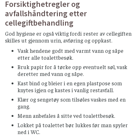
Forsiktighetregler og
Anbefalinger for god
avfallshåndtering etter
kjøkkenhygiene
cellegiftbehandling
KJØKKENREDSKAPER
God hygiene er også viktig fordi rester av cellegiften
Bytt redskaper mellom håndtering av ulike
skilles ut gjennom urin, avføring og oppkast.
råvarer for å forhindre krysskontaminering.
Vask hendene godt med varmt vann og såpe
Vask over flater på kjøkken ofte.
etter alle toalettbesøk.
Bytt klut ofte og vask kluten på minst 65 °C, ev.
Bruk papir for å tørke opp eventuelt søl, vask
legg i klor over natten.
deretter med vann og såpe.
Bruk aldri samme klut på benken og på
Kast bind og bleier i en egen plastpose som
gulvet.
knytes igjen og kastes i vanlig restavfall.
Tørkerull er et godt alternativ til klut.
Klær og sengetøy som tilsøles vaskes med en
gang.
TILBEREDNING AV MÅLTIDER
Menn anbefales å sitte ved toalettbesøk.
Hold rå og ferdiglaget mat atskilt.
Lokket på toalettet bør lukkes før man spyler
Skyll frukt og grønnsaker grundig med
ned i WC.
rennende vann.