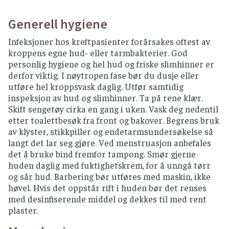
For å redusere risikoen for matbåren smitte
anbefales det å unngå visse matvarer og å
Generell hygiene
håndtere maten på en trygg måte. Anbefalingene
er ment som forebyggende tiltak for
Infeksjoner hos kreftpasienter forårsakes oftest av
kreftpasienter som er i en nøytropen fase av
kroppens egne hud- eller tarmbakterier. God
behandlingsforløpet.
personlig hygiene og hel hud og friske slimhinner er
derfor viktig. I nøytropen fase bør du dusje eller
Råd og anbefalinger for matvarer
utføre hel kroppsvask daglig. Utfør samtidig
EGG
inspeksjon av hud og slimhinner. Ta på rene klær.
Skift sengetøy cirka en gang i uken. Vask deg nedentil
Norske egg anses som trygt, bør brukes innen
etter toalettbesøk fra front og bakover. Begrens bruk
«best før»-dato.
av klyster, stikkpiller og endetarmsundersøkelse så
Importerte egg og mat laget av slike egg må
langt det lar seg gjøre. Ved menstruasjon anbefales
varmebehandles (hardkokt eller
det å bruke bind fremfor tampong. Smør gjerne
gjennomstekt) eller være pasteurisert.
huden daglig med fuktighetskrem, for å unngå tørr
og sår hud. Barbering bør utføres med maskin, ikke
FISK OG SJØMAT
høvel. Hvis det oppstår rift i huden bør det renses
med desinfiserende middel og dekkes til med rent
Rakfisk må unngås helt.
plaster.
Sushi anses trygt så lenge du bruker ferske