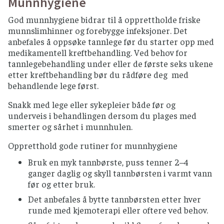
Munnhygiene
råvarer, god kjøling og god hygiene.
Villfisk som skal spises rå, må dypfryses minst
God munnhygiene bidrar til å opprettholde friske
et døgn. Gjelder ikke norsk oppdrettslaks
munnslimhinner og forebygge infeksjoner. Det
eller ørret.
anbefales å oppsøke tannlege før du starter opp med
medikamentell kreftbehandling. Ved behov for
Skjell og skalldyr serveres kun fullstendig
tannlegebehandling under eller de første seks ukene
varmebehandlet.
etter kreftbehandling bør du rådføre deg med
Røkelaks og gravlaks er kun delvis anbefalt,
behandlende lege først.
snakk med din behandlende lege om det er
Snakk med lege eller sykepleier både før og
FRUKT, BÆR OG GRØNNSAKER
underveis i behandlingen dersom du plages med
smerter og sårhet i munnhulen.
Grønnsaker og frukt som skal spises rått bør
skylles grundig
Oppretthold gode rutiner for munnhygiene
Rå spirer bør unngås.
Bruk en myk tannbørste, puss tenner 2–4
Alle bær bør helst varmebehandles, særlig
ganger daglig og skyll tannbørsten i varmt vann
viktig for bær fra utlandet
før og etter bruk.
Benytt helst pasteurisert fruktjuice og
Det anbefales å bytte tannbørsten etter hver
smoothies.
runde med kjemoterapi eller oftere ved behov.
Importert rå minimais, sukkererter og