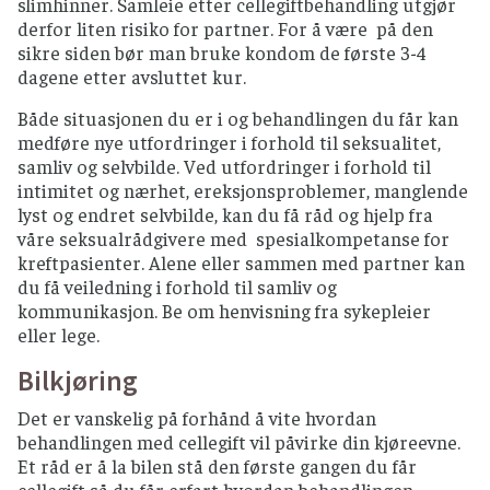
slimhinner. Samleie etter cellegiftbehandling utgjør
derfor liten risiko for partner. For å være på den
sikre siden bør man bruke kondom de første 3-4
dagene etter avsluttet kur.
Både situasjonen du er i og behandlingen du får kan
medføre nye utfordringer i forhold til seksualitet,
samliv og selvbilde. Ved utfordringer i forhold til
intimitet og nærhet, ereksjonsproblemer, manglende
lyst og endret selvbilde, kan du få råd og hjelp fra
våre seksualrådgivere med spesialkompetanse for
kreftpasienter. Alene eller sammen med partner kan
du få veiledning i forhold til samliv og
kommunikasjon. Be om henvisning fra sykepleier
eller lege.
Bilkjøring
Det er vanskelig på forhånd å vite hvordan
behandlingen med cellegift vil påvirke din kjøreevne.
Et råd er å la bilen stå den første gangen du får
cellegift så du får erfart hvordan behandlingen