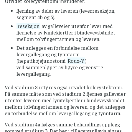
Utvidet kolecystektomi inkluderer:
Kolangiokarsinom
i
leverporten
som ikke er
fjerning av deler av leveren (leverreseksjon,
mulig å operere, utredet med
segment 4b og 5).
celle-/vevsprøver fra gallegang
reseksjon
av galleveier utenfor lever med
(
ERCP
),
tumormarkøren
CA 19-9 høyere enn
fjernelse av lymfekjertler i bindevevsbåndet
100 ng/ml kombinert med
malign
mellom tolvfingertarmen og leveren.
forsnevring av galleveier påvist ved
radiologisk undersøkelse.
Det anlegges en forbindelse mellom
levergallegang og tynntarm
Største diameter av tumor er under 30 mm.
(hepatikojejunostomi
Roux-Y
)
Ingen tegn til lokalt tilbakefall bedømt
ved sammenløpet av høyre og venstre
med
CT
eller
MR
tatt innen 3 uker før
levergallegang.
vurdering.
Ikke tegn til tumorvekst utenfor lever
Ved stadium 3 utføres også utvidet kolecystektomi.
vurdert med CT eller MR og
PET
(toraks, buk,
På samme måte som ved stadium 2 fjernes galleveier
bekken), tatt innen 3 uker før
utenfor leveren med lymfekjertler i bindevevsbåndet
vurdering.
Skjelettscintigrafi
skal utføres.
mellom tolvfingertarmen og leveren, og det anlegges
en forbindelse mellom levergallegang og tynntarm.
Alder 18–65 år.
God allmenntilstand,
performance status
0
Ved stadium 4a følges samme behandlingsopplegg
eller 1
som ved stadium 3. Det bør i tillegg vanligvis gjøres