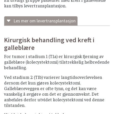
kan tilbys levertransplantasjon.
Les mer om levertransplantasjon
Før levertransplantasjon gis en kombinasjon
av utvendig (ekstern) og innvendig (
brakyterapi
)
Kirurgisk behandling ved kreft i
strålebehandling samt cellegiftbehandling (5-FU).
Resultatene viser at pasienter
galleblære
med
hilære
kolangiokarsinomer
uten vekst
For tumor i stadium 1 (T1a) er kirurgisk fjerning av
utenfor lever har like god overlevelse 5 år etter
galleblære (kolecystektomi) tilstrekkelig helbredende
transplantasjon som pasienter med ikke-
behandling.
maligne
leversykdommer. Den kombinerte
strålebehandlingen før operasjon øker risikoen
Ved stadium 2 (T1b) varierer langtidsoverlevelsen
for komplikasjoner i forbindelse med
dersom det kun gjøres kolecystektomi.
transplantasjonsinngrepet. Levertransplantasjon
Galleblæreveggen er ofte tynn, og det kan være
for denne selekterte gruppen av
vanskelig å avgjøre om det er gjennomvekst. Det
kolangiokarsinomer startet i Norge i 2009.
anbefales derfor utvidet kolecystektomi ved denne
tilstanden.
Kriterier for å kunne gjennomgå
levertransplantasjon: