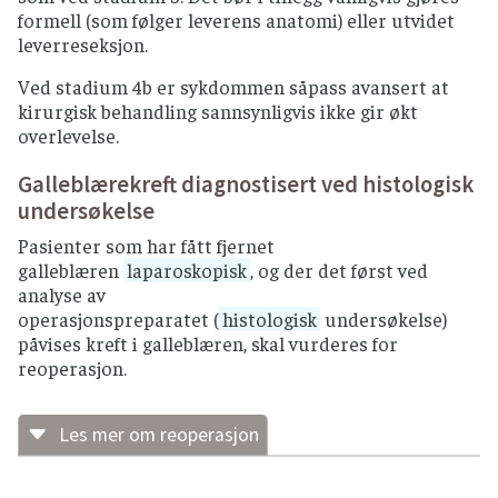
formell (som følger leverens anatomi) eller utvidet
Tilfredsstillende
leverreseksjon.
blodprøver (
hemoglobin
over 9
g/dl,
nøytrofile
over 1,0,
trombocytter
over
Ved stadium 4b er sykdommen såpass avansert at
50,
kreatinin
under 1,25 x øvre
kirurgisk behandling sannsynligvis ikke gir økt
referanseverdi)
overlevelse.
Utredet og godkjent for levertransplantasjon.
Galleblærekreft diagnostisert ved histologisk
Uttak av lymfeknuter fra bindevevsbåndet
undersøkelse
mellom tolvfingertarmen og leveren
(ligamentum hepatoduodenale)
Pasienter som har fått fjernet
med
laparoskopi
til
histologisk
galleblæren
laparoskopisk
, og der det først ved
undersøkelse viser ingen spredning til
analyse av
lymfeknuter. Dette må foreligge før
operasjonspreparatet (
histologisk
undersøkelse)
strålebehandling.
påvises kreft i galleblæren, skal vurderes for
reoperasjon.
Ingen tegn til spredning til lunger vurdert
med
CT toraks
umiddelbart før
transplantasjon.
Les mer om reoperasjon
Ingen tegn til tumorvekst utenfor lever ved
Dybdeveksten må angis
mikroskopisk
, og
fjerning av lymfeknuter under operasjon
behandlingsopplegget må legges opp etter dette.