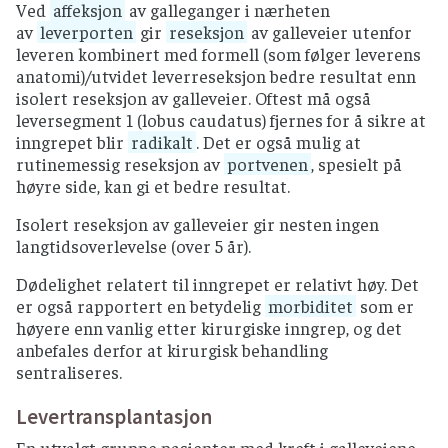
Ved
affeksjon
av galleganger i nærheten
av
leverporten
gir
reseksjon
av galleveier utenfor
leveren kombinert med formell (som følger leverens
anatomi)/utvidet leverreseksjon bedre resultat enn
isolert reseksjon av galleveier. Oftest må også
leversegment 1 (lobus caudatus) fjernes for å sikre at
inngrepet blir
radikalt
. Det er også mulig at
rutinemessig reseksjon av
portvenen
, spesielt på
høyre side, kan gi et bedre resultat.
Isolert reseksjon av galleveier gir nesten ingen
langtidsoverlevelse (over 5 år).
Dødelighet relatert til inngrepet er relativt høy. Det
er også rapportert en betydelig
morbiditet
som er
høyere enn vanlig etter kirurgiske inngrep, og det
anbefales derfor at kirurgisk behandling
sentraliseres.
Levertransplantasjon
En utvalgt gruppe pasienter med kreft i galleveiene