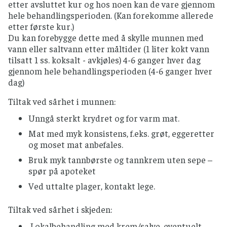
etter avsluttet kur og hos noen kan de vare gjennom
hele behandlingsperioden. (Kan forekomme allerede
etter første kur.)
Du kan forebygge dette med å skylle munnen med
vann eller saltvann etter måltider (1 liter kokt vann
tilsatt 1 ss. koksalt - avkjøles) 4-6 ganger hver dag
gjennom hele behandlingsperioden (4-6 ganger hver
dag)
Tiltak ved sårhet i munnen:
Unngå sterkt krydret og for varm mat.
Mat med myk konsistens, f.eks. grøt, eggeretter
og moset mat anbefales.
Bruk myk tannbørste og tannkrem uten sepe –
spør på apoteket
Ved uttalte plager, kontakt lege.
Tiltak ved sårhet i skjeden:
Lokalbehandling med krem/salve, eventuelt