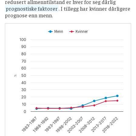
redusert allmenntilstand er hver for seg dårlig
prognostiske faktorer
. I tillegg har kvinner dårligere
prognose enn menn.
Menn
Kvinner
100
90
80
70
60
50
%
40
30
20
10
0
1983-1987
1988-1992
1993-1997
1998-2002
2003-2007
2008-2012
2013-2017
2018-2022