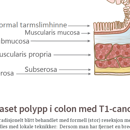
aset polypp i colon med T1-can
radisjonelt blitt behandlet med formell (stor) reseksjon m
dles med lokale teknikker: Dersom man har fjernet en b