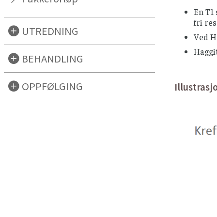
En T1 
fri re
UTREDNING
Ved Ha
Haggi
BEHANDLING
OPPFØLGING
Illustras