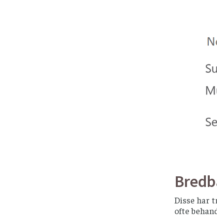
Bredb
Disse har t
ofte behan