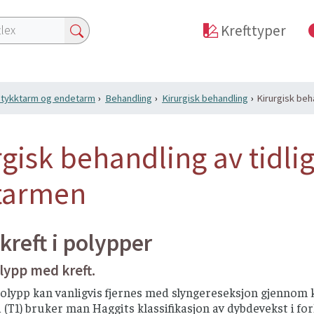
Krefttyper
i tykktarm og endetarm
Behandling
Kirurgisk behandling
Kirurgisk beha
gisk behandling av tidlig
tarmen
 kreft i polypper
olypp med kreft.
polypp kan vanligvis fjernes med slyngereseksjon gjennom k
T1) bruker man Haggits klassifikasjon av dybdevekst i forh