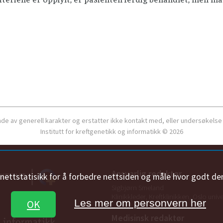
ende av generell karakter og erstatter ikke kontakt med, eller undersøkelse
Institutt for kreftgenetikk og informatikk © 2026
Ansvarlig redaktør
n nettstatisikk for å forbedre nettsiden og måle hvor godt de
Sigbjørn Smeland
Klinikkleder, Kreftklinikken, Oslo univ
Les mer om personvern her
OK
Medisinsk redaktør