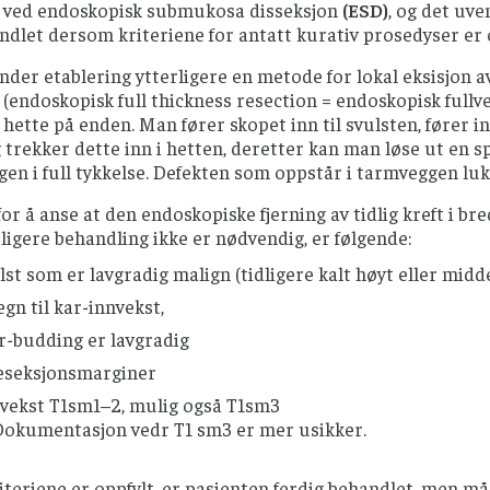
r ved endoskopisk submukosa disseksjon
(ESD)
, og det uve
ndlet dersom kriteriene for antatt kurativ prosedyser er o
nder etablering ytterligere en metode for lokal eksisjon 
 (endoskopisk full thickness resection = endoskopisk fullv
hette på enden. Man fører skopet inn til svulsten, fører 
 trekker dette inn i hetten, deretter kan man løse ut en spe
en i full tykkelse. Defekten som oppstår i tarmveggen lukk
for å anse at den endoskopiske fjerning av tidlig kreft i 
erligere behandling ikke er nødvendig, er følgende:
lst som er lavgradig malign (tidligere kalt høyt eller midde
egn til kar-innvekst,
-budding er lavgradig
reseksjonsmarginer
vekst T1sm1–2, mulig også T1sm3
Dokumentasjon vedr T1 sm3 er mer usikker.
riteriene er oppfylt, er pasienten ferdig behandlet, men må 