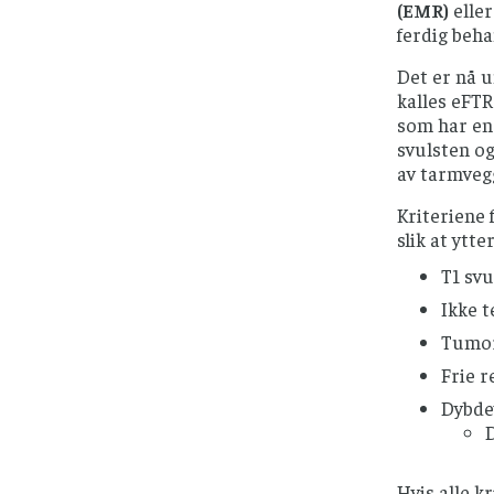
(EMR)
elle
ferdig beha
Det er nå u
kalles eFTR
som har en 
svulsten og
av tarmvegg
Kriteriene 
slik at ytt
T1 svu
Ikke t
Tumor
Frie 
Dybde
Hvis alle k