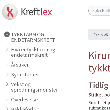
TYKKTARM OG
Kreft 
ENDETARMSKREFT
Hva er tykktarm og
Kirur
endetarmskreft
tykk
Årsaker
Symptomer
Tidlig
Vekst og
spredningsmønster
Stilket p
Overlevelse
En stilket 
submukosa (
Pakkeforløp