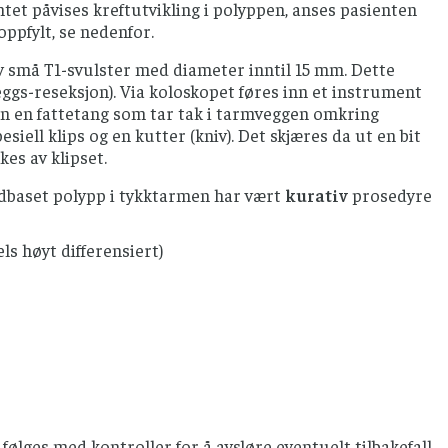
ntet påvises kreftutvikling i polyppen, anses pasienten
ppfylt, se nedenfor.
av små T1-svulster med diameter inntil 15 mm. Dette
eggs-reseksjon). Via koloskopet føres inn et instrument
inn en fattetang som tar tak i tarmveggen omkring
siell klips og en kutter (kniv). Det skjæres da ut en bit
es av klipset.
bredbaset polypp i tykktarmen har vært
kurativ
prosedyre
ls høyt differensiert)
følges med kontroller for å avsløre eventuelt tilbakefall.