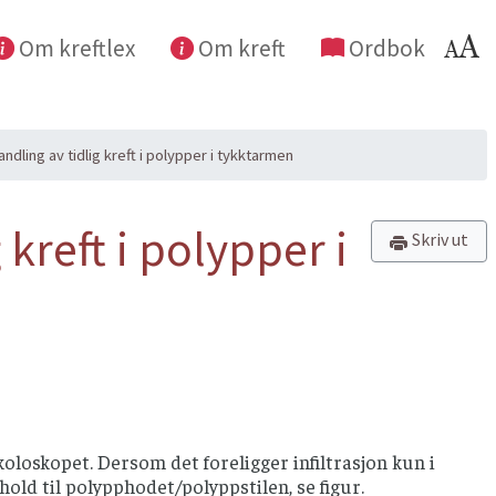
Om kreftlex
Om kreft
Ordbok
ndling av tidlig kreft i polypper i tykktarmen
 kreft i polypper i
Skriv ut
oloskopet. Dersom det foreligger infiltrasjon kun i
old til polypphodet/polyppstilen, se figur.