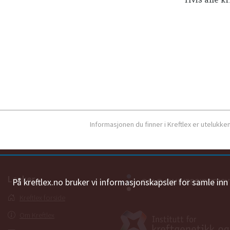
Informasjonen du finner i Kreftlex er utelukk
Lenker
På kreftlex.no bruker vi informasjonskapsler for samle in
Kreftlex forside
Om Kreftlex