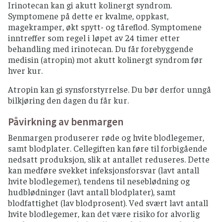
Irinotecan kan gi akutt kolinergt syndrom.
Symptomene på dette er kvalme, oppkast,
magekramper, økt spytt- og tåreflod. Symptomene
inntreffer som regel i løpet av 24 timer etter
behandling med irinotecan. Du får forebyggende
medisin (atropin) mot akutt kolinergt syndrom før
hver kur.
Atropin kan gi synsforstyrrelse. Du bør derfor unngå
bilkjøring den dagen du får kur.
Påvirkning av benmargen
Benmargen produserer røde og hvite blodlegemer,
samt blodplater. Cellegiften kan føre til forbigående
nedsatt produksjon, slik at antallet reduseres. Dette
kan medføre svekket infeksjonsforsvar (lavt antall
hvite blodlegemer), tendens til neseblødning og
hudblødninger (lavt antall blodplater), samt
blodfattighet (lav blodprosent). Ved svært lavt antall
hvite blodlegemer, kan det være risiko for alvorlig