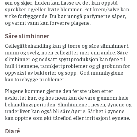
øm og skjør, huden kan flasse av, det kan oppstå
sprekker og/eller hvite blemmer. Fet krem/salve kan
virke forbyggende. Du bør unngå parfymerte såper,
og varmt vann kan forverre plagene.
Såre slimhinner
Cellegiftbehandling kan gi tørre og såre slimhinner i
munn og svelg, noen cellegifter mer enn andre. Såre
slimhinner og nedsatt spyttproduksjon kan føre til
hull i tennene, tannkjøttproblemer og gi grobunn for
oppvekst av bakterier og sopp. God munnhygiene
kan forebygge problemer.
Plagene kommer gjerne den første uken etter
avsluttet kur, og hos noen kan de vare gjennom hele
behandlingsperioden. Slimhinnene i nesen, øynene og
underlivet kan også bli såre/tørre. Sårhet i øynene
kan opptre som økt tåreflod eller irritasjon i øynene.
Diaré