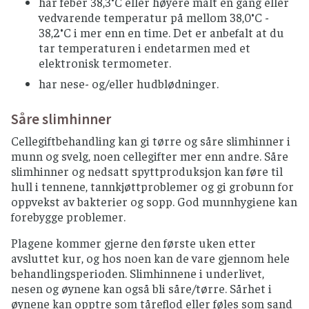
har feber 38,3°C eller høyere målt en gang eller
vedvarende temperatur på mellom 38,0°C -
38,2°C i mer enn en time. Det er anbefalt at du
tar temperaturen i endetarmen med et
elektronisk termometer.
har nese- og/eller hudblødninger.
Såre slimhinner
Cellegiftbehandling kan gi tørre og såre slimhinner i
munn og svelg, noen cellegifter mer enn andre. Såre
slimhinner og nedsatt spyttproduksjon kan føre til
hull i tennene, tannkjøttproblemer og gi grobunn for
oppvekst av bakterier og sopp. God munnhygiene kan
forebygge problemer.
Plagene kommer gjerne den første uken etter
avsluttet kur, og hos noen kan de vare gjennom hele
behandlingsperioden. Slimhinnene i underlivet,
nesen og øynene kan også bli såre/tørre. Sårhet i
øynene kan opptre som tåreflod eller føles som sand