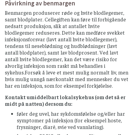
Påvirkning av benmargen
Benmargen produserer røde og hvite blodlegemer,
samt blodplater. Cellegiften kan føre til forbigående
nedsatt produksjon, slik at antallet hvite
blodlegemer reduseres. Dette kan medføre svekket
infeksjonsforsvar (lavt antall hvite blodlegemer),
tendens til neseblødning og hudblødninger (lavt
antall blodplater), samt lav blodprosent. Ved lavt
antall hvite blodlegemer, kan det være risiko for
alvorlig infeksjon som raskt må behandles i
sykehus.Forsøk å leve et mest mulig normalt liv, men
hvis mulig unngå nærkontakt med mennesker du vet
har en infeksjon, som for eksempel forkjølelse.
Kontakt umiddelbart lokalsykehus (om det så er
midt på natten) dersom du:
føler deg uvel, har sykdomsfølelse og/eller har
symptomer på infeksjon (for eksempel hoste,
frysninger, diaré, svie ved vannlating).