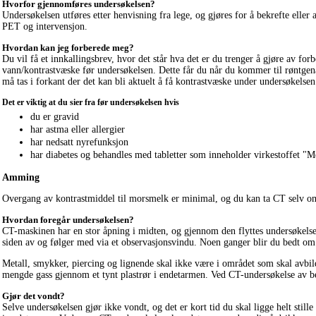
Hvorfor gjennomføres undersøkelsen?
Undersøkelsen utføres etter henvisning fra lege, og gjøres for å bekrefte elle
PET
og
intervensjon
.
Hvordan kan jeg forberede meg?
Du vil få et innkallingsbrev, hvor det står hva det er du trenger å gjøre av fo
vann/kontrastvæske før undersøkelsen. Dette får du når du kommer til røntgen
må tas i forkant der det kan bli aktuelt å få kontrastvæske under undersøkelsen
Det er viktig at du sier fra før undersøkelsen hvis
du er gravid
har astma eller allergier
har nedsatt nyrefunksjon
har diabetes og behandles med tabletter som inneholder virkestoffet "
Amming
Overgang av kontrastmiddel til morsmelk er minimal, og du kan ta CT selv 
Hvordan foregår undersøkelsen?
CT-maskinen har en stor åpning i midten, og gjennom den flyttes undersøkelses
siden av og følger med via et observasjonsvindu. Noen ganger blir du bedt om 
Metall, smykker, piercing og lignende skal ikke være i området som skal avbil
mengde gass gjennom et tynt plastrør i endetarmen. Ved CT-undersøkelse av bek
Gjør det vondt?
Selve undersøkelsen gjør ikke vondt, og det er kort tid du skal ligge helt sti