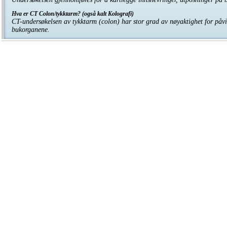
Hva er CT Colon/tykktarm? (også kalt Kolografi)
CT-undersøkelsen av tykktarm (colon) har stor grad av nøyaktighet for påvisni
bukorganene.