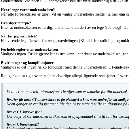
i endetarmen. Ved noen CT-undersøkelser kan det være nødvendig å drikke en de
Hvor lenge varer undersøkelsen?
Når alle forberedelser er gjort, vil en vanlig undersøkelse sjelden ta mer enn
Hva skjer etterpå?
Etter at undersøkelsen er ferdig, blir bildene vurdert av en lege (radiolog). Du 
Når får jeg resultatet?
Henvisende lege får svar fra røntgenavdelingen (Klinikk for radiologi og nukleæ
Forholdsregler etter undersøkelsen
Vanligvis ingen. Drikk gjerne litt ekstra vann i etterkant av undersøkelsen, fo
Bivirkninger og komplikasjoner
Vanligvis er det ingen risiko forbundet med denne undersøkelsen. CT-undersøkel
Røntgenkontrast gir svært sjelden alvorlige allergi-lignende reaksjoner. I svært 
Dette er en generell informasjon. Detaljer som er aktuelle for din undersøk
Hvorfor får noen CT-undersøkelse av for eksempel et kne, mens andre får tatt vanlig 
Noen ganger er vanlig røntgenbilde den beste måte å stille en diagnose på 
Hva er CT- intervensjon?
Det betyr at CT maskinen brukes som et hjelpemiddel til å få tatt for eksempe
Hva er CT-angiografi?
Undersøkelsen gjennomføres for å kartlegge innsnevringer, utposninger på blo