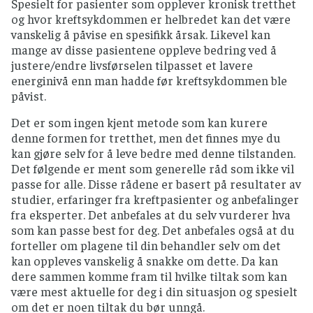
Spesielt for pasienter som opplever kronisk tretthet
og hvor kreftsykdommen er helbredet kan det være
vanskelig å påvise en spesifikk årsak. Likevel kan
mange av disse pasientene oppleve bedring ved å
justere/endre livsførselen tilpasset et lavere
energinivå enn man hadde før kreftsykdommen ble
påvist.
Det er som ingen kjent metode som kan kurere
denne formen for tretthet, men det finnes mye du
kan gjøre selv for å leve bedre med denne tilstanden.
Det følgende er ment som generelle råd som ikke vil
passe for alle. Disse rådene er basert på resultater av
studier, erfaringer fra kreftpasienter og anbefalinger
fra eksperter. Det anbefales at du selv vurderer hva
som kan passe best for deg. Det anbefales også at du
forteller om plagene til din behandler selv om det
kan oppleves vanskelig å snakke om dette. Da kan
dere sammen komme fram til hvilke tiltak som kan
være mest aktuelle for deg i din situasjon og spesielt
om det er noen tiltak du bør unngå.