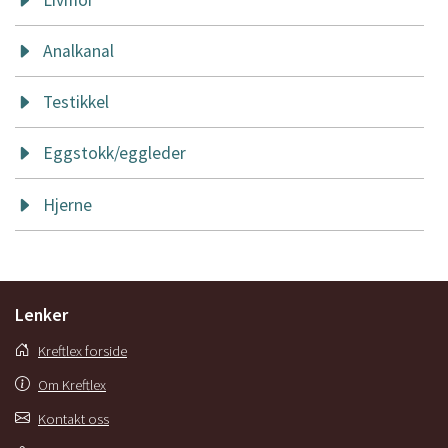
Analkanal
Testikkel
Eggstokk/eggleder
Hjerne
Lenker
Kreftlex forside
Om Kreftlex
Kontakt oss