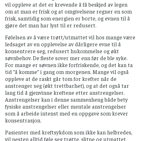
vil oppleve at det er krevende å få beskjed av legen
om at man er frisk og at omgivelsene regner en som
frisk, samtidig som energien er borte, og evnen til å
gjøre det man har lyst til er redusert.
Følelsen av å være trøtt/utmattet vil hos mange være
ledsaget av en opplevelse av dårligere evne til å
konsentrere seg, redusert hukommelse og økt
søvnbehov. De fleste sover mer enn før de ble syke.
For mange er søvnen ikke forfriskende, og det kan ta
tid ”å komme” i gang om morgenen. Mange vil også
oppleve at de raskt går tom for krefter når de
anstrenger seg (økt trettbarhet), og at det også tar
lang tid å gjenvinne kreftene etter anstrengelser.
Anstrengelser kan i denne sammenheng både bety
fysiske anstrengelser eller mentale anstrengelser
som å arbeide intenst med en oppgave som krever
konsentrasjon.
Pasienter med kreftsykdom som ikke kan helbredes,
vil nesten alltid føle seg trøtte, slitne og utmattet.