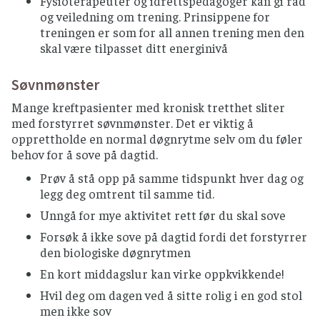
Fysioterapeuter og idrettspedagoger kan gi råd
og veiledning om trening. Prinsippene for
treningen er som for all annen trening men den
skal være tilpasset ditt energinivå
Søvnmønster
Mange kreftpasienter med kronisk tretthet sliter
med forstyrret søvnmønster. Det er viktig å
opprettholde en normal døgnrytme selv om du føler
behov for å sove på dagtid.
Prøv å stå opp på samme tidspunkt hver dag og
legg deg omtrent til samme tid.
Unngå for mye aktivitet rett før du skal sove
Forsøk å ikke sove på dagtid fordi det forstyrrer
den biologiske døgnrytmen
En kort middagslur kan virke oppkvikkende!
Hvil deg om dagen ved å sitte rolig i en god stol
men ikke sov