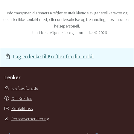
Informasjonen du finner i Kreftlex er utelukkende av generell karakter og
erstatter ikke kontakt med, eller undersøkelse og behandling, hos autorisert
helsepersonell.
Institutt for kreftgenetikk og informatikk © 2026
Lag en lenke til Kreftlex fra din mobil
Lenker
Kreftlex forside
Om Kreftlex
Kontakt oss
Personvernerklæring