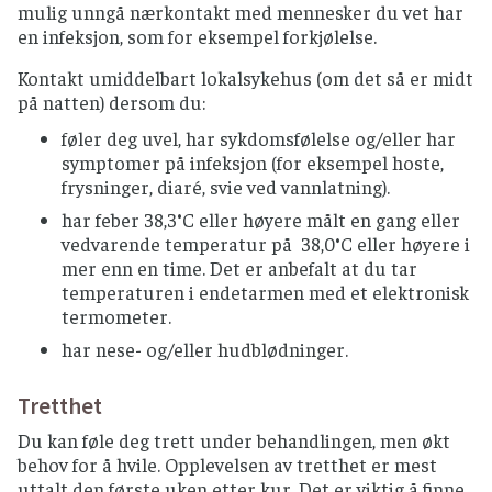
mulig unngå nærkontakt med mennesker du vet har
en infeksjon, som for eksempel forkjølelse.
Kontakt umiddelbart lokalsykehus (om det så er midt
på natten) dersom du:
føler deg uvel, har sykdomsfølelse og/eller har
symptomer på infeksjon (for eksempel hoste,
frysninger, diaré, svie ved vannlatning).
har feber 38,3°C eller høyere målt en gang eller
vedvarende temperatur på 38,0°C eller høyere i
mer enn en time. Det er anbefalt at du tar
temperaturen i endetarmen med et elektronisk
termometer.
har nese- og/eller hudblødninger.
Tretthet
Du kan føle deg trett under behandlingen, men økt
behov for å hvile. Opplevelsen av tretthet er mest
uttalt den første uken etter kur. Det er viktig å finne