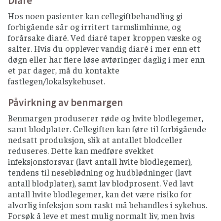
Diaré
Hos noen pasienter kan cellegiftbehandling gi
forbigående sår og irritert tarmslimhinne, og
forårsake diaré. Ved diaré taper kroppen væske og
salter. Hvis du opplever vandig diaré i mer enn ett
døgn eller har flere løse avføringer daglig i mer enn
et par dager, må du kontakte
fastlegen/lokalsykehuset.
Påvirkning av benmargen
Benmargen produserer røde og hvite blodlegemer,
samt blodplater. Cellegiften kan føre til forbigående
nedsatt produksjon, slik at antallet blodceller
reduseres. Dette kan medføre svekket
infeksjonsforsvar (lavt antall hvite blodlegemer),
tendens til neseblødning og hudblødninger (lavt
antall blodplater), samt lav blodprosent. Ved lavt
antall hvite blodlegemer, kan det være risiko for
alvorlig infeksjon som raskt må behandles i sykehus.
Forsøk å leve et mest mulig normalt liv, men hvis