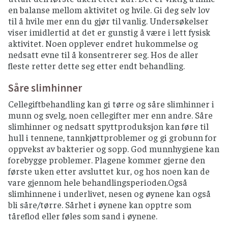
en balanse mellom aktivitet og hvile. Gi deg selv lov
til å hvile mer enn du gjør til vanlig. Undersøkelser
viser imidlertid at det er gunstig å være i lett fysisk
aktivitet. Noen opplever endret hukommelse og
nedsatt evne til å konsentrerer seg. Hos de aller
fleste retter dette seg etter endt behandling.
Såre slimhinner
Cellegiftbehandling kan gi tørre og såre slimhinner i
munn og svelg, noen cellegifter mer enn andre. Såre
slimhinner og nedsatt spyttproduksjon kan føre til
hull i tennene, tannkjøttproblemer og gi grobunn for
oppvekst av bakterier og sopp. God munnhygiene kan
forebygge problemer. Plagene kommer gjerne den
første uken etter avsluttet kur, og hos noen kan de
vare gjennom hele behandlingsperioden.Også
slimhinnene i underlivet, nesen og øynene kan også
bli såre/tørre. Sårhet i øynene kan opptre som
tåreflod eller føles som sand i øynene.