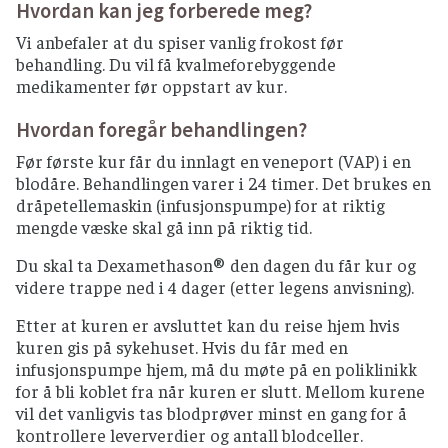
Hvordan kan jeg forberede meg?
Vi anbefaler at du spiser vanlig frokost før
behandling. Du vil få kvalmeforebyggende
medikamenter før oppstart av kur.
Hvordan foregår behandlingen?
Før første kur får du innlagt en veneport (VAP) i en
blodåre. Behandlingen varer i 24 timer. Det brukes en
dråpetellemaskin (infusjonspumpe) for at riktig
mengde væske skal gå inn på riktig tid.
Du skal ta Dexamethason® den dagen du får kur og
videre trappe ned i 4 dager (etter legens anvisning).
Etter at kuren er avsluttet kan du reise hjem hvis
kuren gis på sykehuset. Hvis du får med en
infusjonspumpe hjem, må du møte på en poliklinikk
for å bli koblet fra når kuren er slutt. Mellom kurene
vil det vanligvis tas blodprøver minst en gang for å
kontrollere leververdier og antall blodceller.