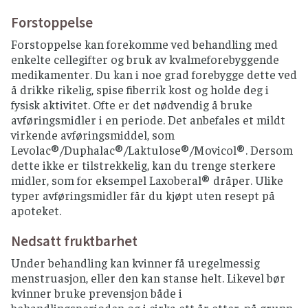
Forstoppelse
Forstoppelse kan forekomme ved behandling med
enkelte cellegifter og bruk av kvalmeforebyggende
medikamenter. Du kan i noe grad forebygge dette ved
å drikke rikelig, spise fiberrik kost og holde deg i
fysisk aktivitet. Ofte er det nødvendig å bruke
avføringsmidler i en periode. Det anbefales et mildt
virkende avføringsmiddel, som
Levolac®/Duphalac®/Laktulose®/Movicol®. Dersom
dette ikke er tilstrekkelig, kan du trenge sterkere
midler, som for eksempel Laxoberal® dråper. Ulike
typer avføringsmidler får du kjøpt uten resept på
apoteket.
Nedsatt fruktbarhet
Under behandling kan kvinner få uregelmessig
menstruasjon, eller den kan stanse helt. Likevel bør
kvinner bruke prevensjon både i
behandlingsperioden og i cirka ett år etter, på grunn