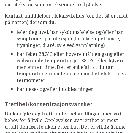
en infeksjon, som for eksempel forkjølelse.
Kontakt umiddelbart lokalsykehus (om det så er midt
på natten) dersom du:
føler deg uvel, har sykdomsfølelse og/eller har
symptomer på infeksjon (for eksempel hoste,
frysninger, diaré, svie ved vannlatning).
har feber 38,3°C eller høyere målt en gang eller
vedvarende temperatur på 38,0°C eller høyere i
mer enn en time. Det er anbefalt at du tar
temperaturen i endetarmen med et elektronisk
termometer.
har nese- og/eller hudblødninger.
Tretthet/konsentrasjonsvansker
Du kan føle deg trett under behandlingen, med økt
behov for å hvile. Opplevelsen av tretthet er mest
uttalt den første uken etter kur. Det er viktig å finne
en balanse mellom aktivitet og hvile. Gi deg selv lov