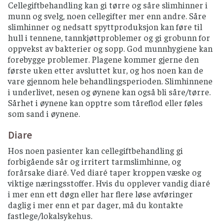
Cellegiftbehandling kan gi tørre og såre slimhinner i
munn og svelg, noen cellegifter mer enn andre. Såre
slimhinner og nedsatt spyttproduksjon kan føre til
hull i tennene, tannkjøttproblemer og gi grobunn for
oppvekst av bakterier og sopp. God munnhygiene kan
forebygge problemer. Plagene kommer gjerne den
første uken etter avsluttet kur, og hos noen kan de
vare gjennom hele behandlingsperioden. Slimhinnene
i underlivet, nesen og øynene kan også bli såre/tørre.
Sårhet i øynene kan opptre som tåreflod eller føles
som sand i øynene.
Diare
Hos noen pasienter kan cellegiftbehandling gi
forbigående sår og irritert tarmslimhinne, og
forårsake diaré. Ved diaré taper kroppen væske og
viktige næringsstoffer. Hvis du opplever vandig diaré
i mer enn ett døgn eller har flere løse avføringer
daglig i mer enn et par dager, må du kontakte
fastlege/lokalsykehus.