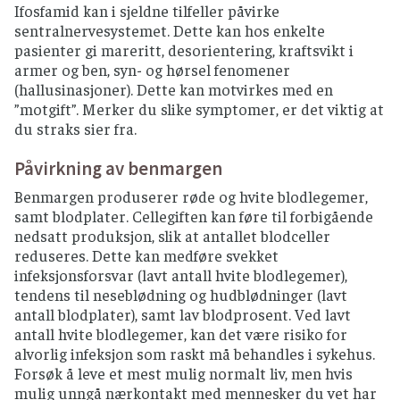
Ifosfamid kan i sjeldne tilfeller påvirke
sentralnervesystemet. Dette kan hos enkelte
pasienter gi mareritt, desorientering, kraftsvikt i
armer og ben, syn- og hørsel fenomener
(hallusinasjoner). Dette kan motvirkes med en
”motgift”. Merker du slike symptomer, er det viktig at
du straks sier fra.
Påvirkning av benmargen
Benmargen produserer røde og hvite blodlegemer,
samt blodplater. Cellegiften kan føre til forbigående
nedsatt produksjon, slik at antallet blodceller
reduseres. Dette kan medføre svekket
infeksjonsforsvar (lavt antall hvite blodlegemer),
tendens til neseblødning og hudblødninger (lavt
antall blodplater), samt lav blodprosent. Ved lavt
antall hvite blodlegemer, kan det være risiko for
alvorlig infeksjon som raskt må behandles i sykehus.
Forsøk å leve et mest mulig normalt liv, men hvis
mulig unngå nærkontakt med mennesker du vet har