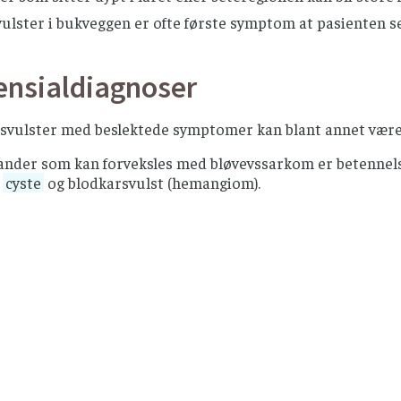
ulster i bukveggen er ofte første symptom at pasienten sel
ensialdiagnoser
svulster med beslektede symptomer kan blant annet være 
tander som kan forveksles med bløvevssarkom er betennels
,
cyste
og blodkarsvulst (hemangiom).