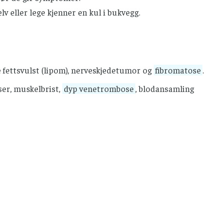
v eller lege kjenner en kul i bukvegg.
fettsvulst (lipom), nerveskjedetumor og
fibromatose
.
er, muskelbrist,
dyp venetrombose
, blodansamling