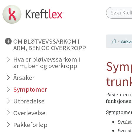
OM BLØTVEVSSARKOM I
Sarko
ARM, BEN OG OVERKROPP
Hva er bløtvevssarkom i
Symp
arm, ben og overkropp
trun
Årsaker
Symptomer
Pasienten m
Utbredelse
funksjonen 
Overlevelse
Symptomer 
Svulst
Pakkeforløp
Svulst