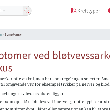
Krefttyper
m
Symptomer
tomer ved bløtvevssark
kus
erker ofte en kul, men har som regel ingen smerter. Smer
til omgivende vev, for eksempel trykker på nerver og blod
avhenger av hvor svulsten ligger:
er som oppstår i bindevevet i nerver gir ofte typiske uts
er som sitter dypt i låret eller seteregionen kan bli store