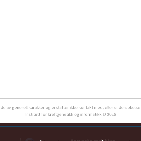
ende av generell karakter og erstatter ikke kontakt med, eller undersøkelse
Institutt for kreftgenetikk og informatikk © 2026