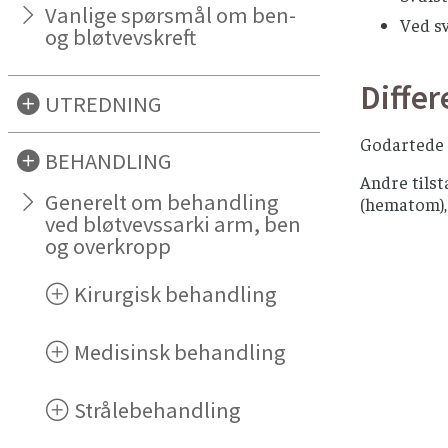
Vanlige spørsmål om ben-
Ved sv
og bløtvevskreft
Differ
UTREDNING
Godartede 
BEHANDLING
Andre tils
Generelt om behandling
(hematom)
ved bløtvevssarki arm, ben
og overkropp
Kirurgisk behandling
Medisinsk behandling
Strålebehandling