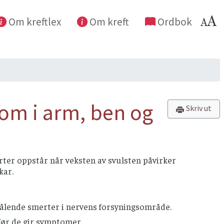
Om kreftlex
Om kreft
Ordbok
om i arm, ben og
Skriv ut
ter oppstår når veksten av svulsten påvirker
kar.
trålende smerter i nervens forsyningsområde.
 før de gir symptomer.