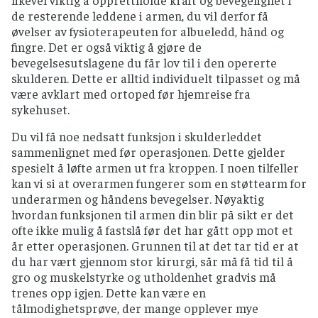
de resterende leddene i armen, du vil derfor få
øvelser av fysioterapeuten for albueledd, hånd og
fingre. Det er også viktig å gjøre de
bevegelsesutslagene du får lov til i den opererte
skulderen. Dette er alltid individuelt tilpasset og må
være avklart med ortoped før hjemreise fra
sykehuset.
Du vil få noe nedsatt funksjon i skulderleddet
sammenlignet med før operasjonen. Dette gjelder
spesielt å løfte armen ut fra kroppen. I noen tilfeller
kan vi si at overarmen fungerer som en støttearm for
underarmen og håndens bevegelser. Nøyaktig
hvordan funksjonen til armen din blir på sikt er det
ofte ikke mulig å fastslå før det har gått opp mot et
år etter operasjonen. Grunnen til at det tar tid er at
du har vært gjennom stor kirurgi, sår må få tid til å
gro og muskelstyrke og utholdenhet gradvis må
trenes opp igjen. Dette kan være en
tålmodighetsprøve, der mange opplever mye