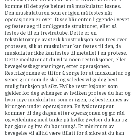
komme til det syke beinet må muskulatur løsnes.
Den muskulaturen som er igjen må festes når
operasjonen er over. Disse blir enten liggende i vevet
og fester seg til omliggende strukturer, eller så
festes de til en treviratube. Dette er en
tekstilstrømpe av sterk konstruksjon som tres over
protesen, slik at muskulatur kan festes til den, da
muskulatur ikke kan festes til metallet i en protese.
Dette medfører at du vil få noen restriksjoner, eller
bevegelsesbegrensninger, etter operasjonen.
Restriksjonene er til for å sørge for at muskulatur og
sener gror som de skal og således vil gi deg best
mulig funksjon på sikt. Hvilke restriksjoner som
gjelder for deg avhenger av hvilken protese du har og
hvor mye muskulatur som er igjen, og bestemmes av
kirurgen under operasjonen. En fysioterapeut
kommer til deg dagen etter operasjonen og gir råd
og veiledning med tanke på hvilke øvelser du kan og
bør gjøre og hva du bør unngå. Et minimum av
bevegelse vil alltid være tillatt for å sikre at du kan