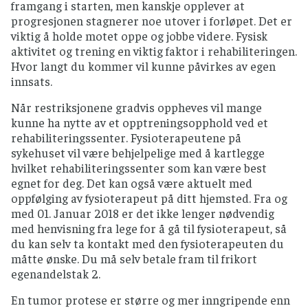
framgang i starten, men kanskje opplever at
progresjonen stagnerer noe utover i forløpet. Det er
viktig å holde motet oppe og jobbe videre. Fysisk
aktivitet og trening en viktig faktor i rehabiliteringen.
Hvor langt du kommer vil kunne påvirkes av egen
innsats.
Når restriksjonene gradvis oppheves vil mange
kunne ha nytte av et opptreningsopphold ved et
rehabiliteringssenter. Fysioterapeutene på
sykehuset vil være behjelpelige med å kartlegge
hvilket rehabiliteringssenter som kan være best
egnet for deg. Det kan også være aktuelt med
oppfølging av fysioterapeut på ditt hjemsted. Fra og
med 01. Januar 2018 er det ikke lenger nødvendig
med henvisning fra lege for å gå til fysioterapeut, så
du kan selv ta kontakt med den fysioterapeuten du
måtte ønske. Du må selv betale fram til frikort
egenandelstak 2.
En tumor protese er større og mer inngripende enn