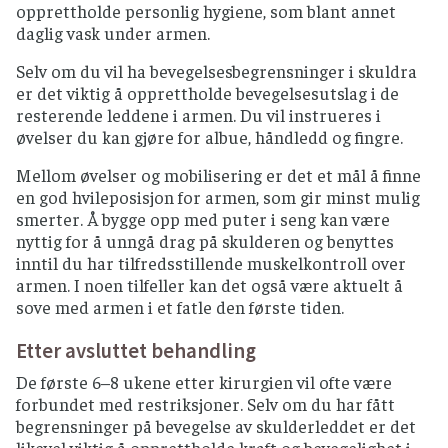
opprettholde personlig hygiene, som blant annet
daglig vask under armen.
Selv om du vil ha bevegelsesbegrensninger i skuldra
er det viktig å opprettholde bevegelsesutslag i de
resterende leddene i armen. Du vil instrueres i
øvelser du kan gjøre for albue, håndledd og fingre.
Mellom øvelser og mobilisering er det et mål å finne
en god hvileposisjon for armen, som gir minst mulig
smerter. Å bygge opp med puter i seng kan være
nyttig for å unngå drag på skulderen og benyttes
inntil du har tilfredsstillende muskelkontroll over
armen. I noen tilfeller kan det også være aktuelt å
sove med armen i et fatle den første tiden.
Etter avsluttet behandling
De første 6–8 ukene etter kirurgien vil ofte være
forbundet med restriksjoner. Selv om du har fått
begrensninger på bevegelse av skulderleddet er det
likevel viktig å opprettholde kraft og bevegelighet i