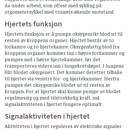
da under arbeid, som oftest med sykling på
ergometersykkel med trinnvis økende motstand.
Hjertets funksjon
Hjertets funksjon er å pumpe oksygenrikt blod ut til
resten av kroppens organer. Hjertet består av to
forkamre og to hjertekamre. Oksygenfattig blod fra
kroppens organer kommer inn i høyre forkammer og
pumpes ned i høyre hjertekammer, før det
transporteres videre inn i lungekretsløpet. I lungene
blir blodet oksygenert. Det kommer deretter tilbake
til hjertet via venstre for- og hjertekammer. Herfra
pumpes det oksygenrike blodet ut til resten av
kroppen. For at hjertet skal kunne pumpe ut blodet
regelmessig og med tilstrekkelig kraft, må
signalaktiviteten i hjertet fungere optimalt.
Signalaktiviteten i hjertet
Aktiviteten i hjertet reguleres av elektriske signaler.