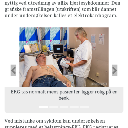
nyttig ved utredning av ulike hjertesykdommer. Den
grafiske framstillingen (utskriften) som blir dannet
under undersøkelsen kalles et elektrokardiogram.
Forrige
Ne
EKG tas normalt mens pasienten ligger rolig på en
benk.
Ved mistanke om sykdom kan undersøkelsen
suppleres med et belastnings-EKG. EKG registreres