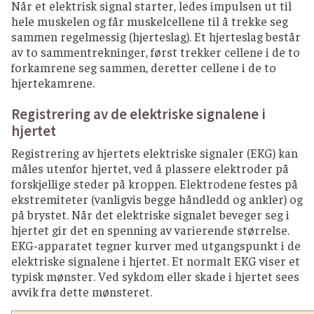
Når et elektrisk signal starter, ledes impulsen ut til
hele muskelen og får muskelcellene til å trekke seg
sammen regelmessig (hjerteslag). Et hjerteslag består
av to sammentrekninger, først trekker cellene i de to
forkamrene seg sammen, deretter cellene i de to
hjertekamrene.
Registrering av de elektriske signalene i
hjertet
Registrering av hjertets elektriske signaler (EKG) kan
måles utenfor hjertet, ved å plassere elektroder på
forskjellige steder på kroppen. Elektrodene festes på
ekstremiteter (vanligvis begge håndledd og ankler) og
på brystet. Når det elektriske signalet beveger seg i
hjertet gir det en spenning av varierende størrelse.
EKG-apparatet tegner kurver med utgangspunkt i de
elektriske signalene i hjertet. Et normalt EKG viser et
typisk mønster. Ved sykdom eller skade i hjertet sees
avvik fra dette mønsteret.