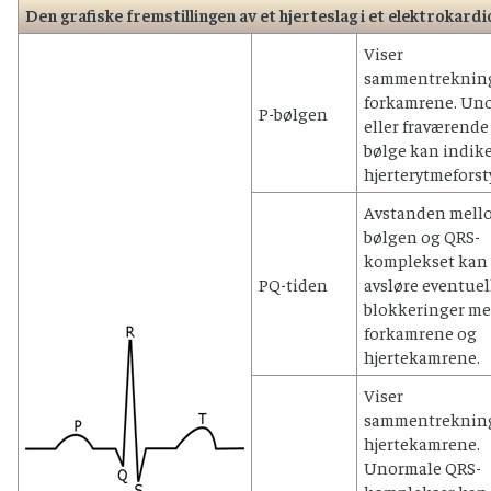
Den grafiske fremstillingen av et hjerteslag i et elektrokar
Viser
sammentrekning
forkamrene. Un
P-bølgen
eller fraværende
bølge kan indik
hjerterytmeforst
Avstanden mell
bølgen og QRS-
komplekset kan
PQ-tiden
avsløre eventuel
blokkeringer m
forkamrene og
hjertekamrene.
Viser
sammentrekning
hjertekamrene.
Unormale QRS-
komplekser kan