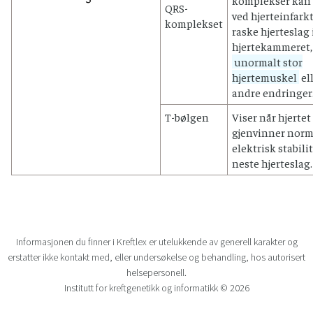
QRS-
ved hjerteinfarkt
komplekset
raske hjerteslag 
hjertekammeret,
unormalt stor
hjertemuskel
el
andre endringer
T-bølgen
Viser når hjertet
gjenvinner norm
elektrisk stabilit
neste hjerteslag.
Informasjonen du finner i Kreftlex er utelukkende av generell karakter og
erstatter ikke kontakt med, eller undersøkelse og behandling, hos autorisert
helsepersonell.
Institutt for kreftgenetikk og informatikk © 2026