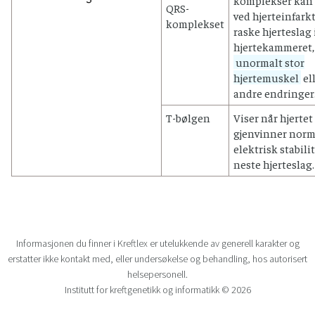
QRS-
ved hjerteinfarkt
komplekset
raske hjerteslag 
hjertekammeret,
unormalt stor
hjertemuskel
el
andre endringer
T-bølgen
Viser når hjertet
gjenvinner norm
elektrisk stabilit
neste hjerteslag.
Informasjonen du finner i Kreftlex er utelukkende av generell karakter og
erstatter ikke kontakt med, eller undersøkelse og behandling, hos autorisert
helsepersonell.
Institutt for kreftgenetikk og informatikk © 2026