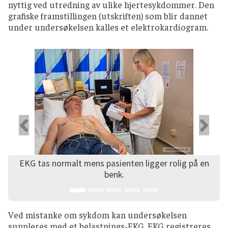
nyttig ved utredning av ulike hjertesykdommer. Den
grafiske framstillingen (utskriften) som blir dannet
under undersøkelsen kalles et elektrokardiogram.
Forrige
Ne
EKG tas normalt mens pasienten ligger rolig på en
benk.
Ved mistanke om sykdom kan undersøkelsen
suppleres med et belastnings-EKG. EKG registreres