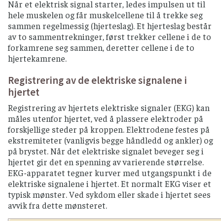
Når et elektrisk signal starter, ledes impulsen ut til
hele muskelen og får muskelcellene til å trekke seg
sammen regelmessig (hjerteslag). Et hjerteslag består
av to sammentrekninger, først trekker cellene i de to
forkamrene seg sammen, deretter cellene i de to
hjertekamrene.
Registrering av de elektriske signalene i
hjertet
Registrering av hjertets elektriske signaler (EKG) kan
måles utenfor hjertet, ved å plassere elektroder på
forskjellige steder på kroppen. Elektrodene festes på
ekstremiteter (vanligvis begge håndledd og ankler) og
på brystet. Når det elektriske signalet beveger seg i
hjertet gir det en spenning av varierende størrelse.
EKG-apparatet tegner kurver med utgangspunkt i de
elektriske signalene i hjertet. Et normalt EKG viser et
typisk mønster. Ved sykdom eller skade i hjertet sees
avvik fra dette mønsteret.