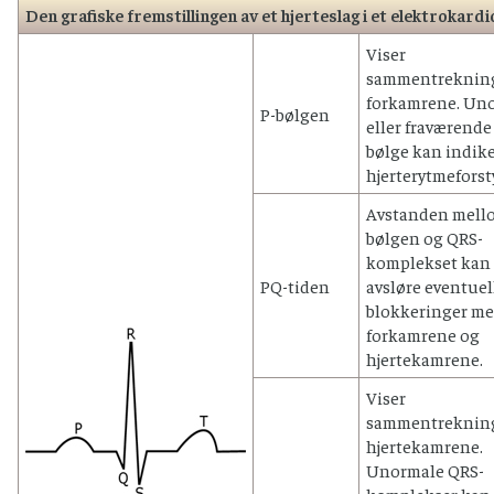
Den grafiske fremstillingen av et hjerteslag i et elektrokar
Viser
sammentrekning
forkamrene. Un
P-bølgen
eller fraværende
bølge kan indik
hjerterytmeforst
Avstanden mell
bølgen og QRS-
komplekset kan
PQ-tiden
avsløre eventuel
blokkeringer m
forkamrene og
hjertekamrene.
Viser
sammentrekning
hjertekamrene.
Unormale QRS-
komplekser kan