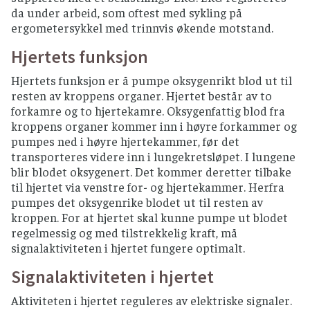
da under arbeid, som oftest med sykling på
ergometersykkel med trinnvis økende motstand.
Hjertets funksjon
Hjertets funksjon er å pumpe oksygenrikt blod ut til
resten av kroppens organer. Hjertet består av to
forkamre og to hjertekamre. Oksygenfattig blod fra
kroppens organer kommer inn i høyre forkammer og
pumpes ned i høyre hjertekammer, før det
transporteres videre inn i lungekretsløpet. I lungene
blir blodet oksygenert. Det kommer deretter tilbake
til hjertet via venstre for- og hjertekammer. Herfra
pumpes det oksygenrike blodet ut til resten av
kroppen. For at hjertet skal kunne pumpe ut blodet
regelmessig og med tilstrekkelig kraft, må
signalaktiviteten i hjertet fungere optimalt.
Signalaktiviteten i hjertet
Aktiviteten i hjertet reguleres av elektriske signaler.