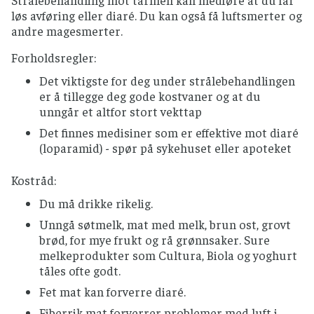
Strålebehandling mot tarmen kan medføre at du får
løs avføring eller diaré. Du kan også få luftsmerter og
andre magesmerter.
Forholdsregler:
Det viktigste for deg under strålebehandlingen
er å tillegge deg gode kostvaner og at du
unngår et altfor stort vekttap
Det finnes medisiner som er effektive mot diaré
(loparamid) - spør på sykehuset eller apoteket
Kostråd:
Du må drikke rikelig.
Unngå søtmelk, mat med melk, brun ost, grovt
brød, for mye frukt og rå grønnsaker. Sure
melkeprodukter som Cultura, Biola og yoghurt
tåles ofte godt.
Fet mat kan forverre diaré.
Fiberrik mat forverrer problemer med luft i