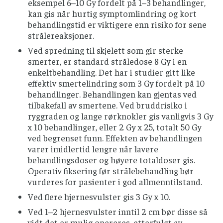
eksempel 6–10 Gy fordelt på 1–3 behandlinger,
kan gis når hurtig symptomlindring og kort
behandlingstid er viktigere enn risiko for sene
strålereaksjoner.
Ved spredning til skjelett som gir sterke
smerter, er standard stråledose 8 Gy i en
enkeltbehandling. Det har i studier gitt like
effektiv smertelindring som 3 Gy fordelt på 10
behandlinger. Behandlingen kan gjentas ved
tilbakefall av smertene. Ved bruddrisiko i
ryggraden og lange rørknokler gis vanligvis 3 Gy
x 10 behandlinger, eller 2 Gy x 25, totalt 50 Gy
ved begrenset funn. Effekten av behandlingen
varer imidlertid lengre når lavere
behandlingsdoser og høyere totaldoser gis.
Operativ fiksering før strålebehandling bør
vurderes for pasienter i god allmenntilstand.
Ved flere hjernesvulster gis 3 Gy x 10.
Ved 1–2 hjernesvulster inntil 2 cm bør disse så
vidt det er mulig opereres, etterfulgt av