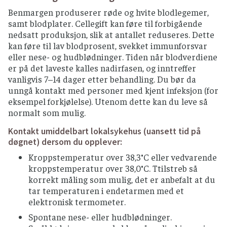
Benmargen produserer røde og hvite blodlegemer,
samt blodplater. Cellegift kan føre til forbigående
nedsatt produksjon, slik at antallet reduseres. Dette
kan føre til lav blodprosent, svekket immunforsvar
eller nese- og hudblødninger. Tiden når blodverdiene
er på det laveste kalles nadirfasen, og inntreffer
vanligvis 7–14 dager etter behandling. Du bør da
unngå kontakt med personer med kjent infeksjon (for
eksempel forkjølelse). Utenom dette kan du leve så
normalt som mulig.
Kontakt umiddelbart lokalsykehus (uansett tid på
døgnet) dersom du opplever:
Kroppstemperatur over 38,3°C eller vedvarende
kroppstemperatur over 38,0°C. Ttilstreb så
korrekt måling som mulig, det er anbefalt at du
tar temperaturen i endetarmen med et
elektronisk termometer.
Spontane nese- eller hudblødninger.