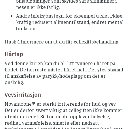
Småblødninger som skyldes såre slimhinner i
nesen er ikke farlig.
Andre infeksjonstegn, for eksempel utslett/kløe,
kraftig redusert allmenntilstand, endret mental
funksjon.
Husk å informere om at du får cellegiftsbehandling.
Hårtap
Ved denne kuren kan du bli litt tynnere i håret på
hodet. De færreste mister håret helt. Det ytes stønad
til anskaffelse av parykk/hodeplagg om det er
ønskelig.
Vevsirritasjon
Novantrone® er sterkt irriterende for hud og vev.
Det er derfor svært viktig at cellegiften ikke kommer
utenfor drenet. Si ifra om du opplever helvelse,
rødhet, varmefølelse, smerte eller nedsatt
funksjonsevne i området der drenet ligger/har ligget.