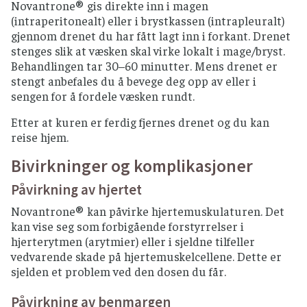
Novantrone® gis direkte inn i magen
(intraperitonealt) eller i brystkassen (intrapleuralt)
gjennom drenet du har fått lagt inn i forkant. Drenet
stenges slik at væsken skal virke lokalt i mage/bryst.
Behandlingen tar 30–60 minutter. Mens drenet er
stengt anbefales du å bevege deg opp av eller i
sengen for å fordele væsken rundt.
Etter at kuren er ferdig fjernes drenet og du kan
reise hjem.
Bivirkninger og komplikasjoner
Påvirkning av hjertet
Novantrone® kan påvirke hjertemuskulaturen. Det
kan vise seg som forbigående forstyrrelser i
hjerterytmen (arytmier) eller i sjeldne tilfeller
vedvarende skade på hjertemuskelcellene. Dette er
sjelden et problem ved den dosen du får.
Påvirkning av benmargen