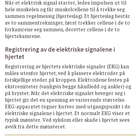
Når et elektrisk signal starter, ledes impulsen ut til
hele muskelen og får muskelcellene til å trekke seg
sammen regelmessig (hjerteslag). Et hjerteslag består
av to sammentrekninger, først trekker cellene i de to
forkamrene seg sammen, deretter cellene i de to
hjertekamrene.
Registrering av de elektriske signalene i
hjertet
Registrering av hjertets elektriske signaler (EKG) kan
måles utenfor hjertet, ved å plassere elektroder på
forskjellige steder på kroppen. Elektrodene festes på
ekstremiteter (vanligvis begge håndledd og ankler) og
på brystet. Når det elektriske signalet beveger seg i
hjertet gir det en spenning av varierende størrelse.
EKG-apparatet tegner kurver med utgangspunkt i de
elektriske signalene i hjertet. Et normalt EKG viser et
typisk mønster. Ved sykdom eller skade i hjertet sees
avvik fra dette mønsteret.