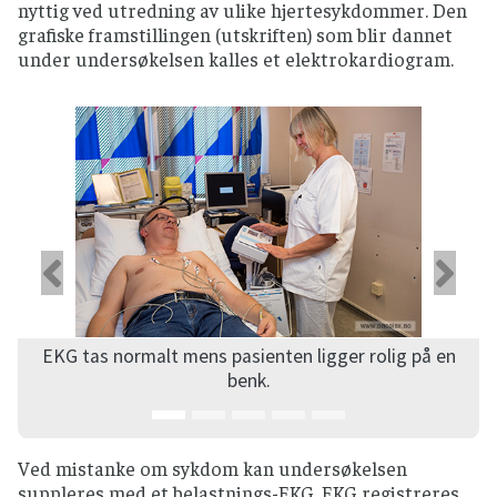
nyttig ved utredning av ulike hjertesykdommer. Den
grafiske framstillingen (utskriften) som blir dannet
under undersøkelsen kalles et elektrokardiogram.
Forrige
Ne
EKG tas normalt mens pasienten ligger rolig på en
benk.
Ved mistanke om sykdom kan undersøkelsen
suppleres med et belastnings-EKG. EKG registreres