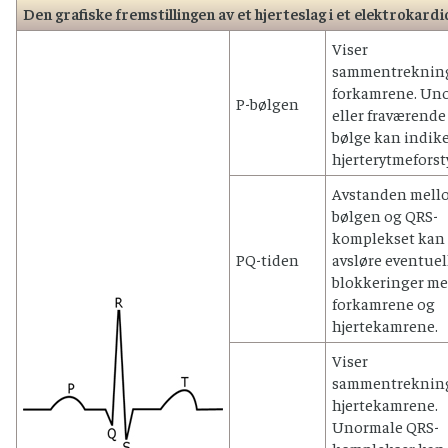
Den grafiske fremstillingen av et hjerteslag i et elektrokar
Viser
sammentrekning
forkamrene. Un
P-bølgen
eller fraværende
bølge kan indik
hjerterytmeforst
Avstanden mell
bølgen og QRS-
komplekset kan
PQ-tiden
avsløre eventuel
blokkeringer m
forkamrene og
hjertekamrene.
Viser
sammentrekning
hjertekamrene.
Unormale QRS-
komplekser kan