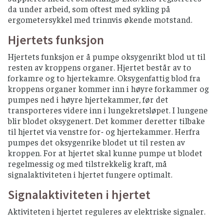
da under arbeid, som oftest med sykling på
ergometersykkel med trinnvis økende motstand.
Hjertets funksjon
Hjertets funksjon er å pumpe oksygenrikt blod ut til
resten av kroppens organer. Hjertet består av to
forkamre og to hjertekamre. Oksygenfattig blod fra
kroppens organer kommer inn i høyre forkammer og
pumpes ned i høyre hjertekammer, før det
transporteres videre inn i lungekretsløpet. I lungene
blir blodet oksygenert. Det kommer deretter tilbake
til hjertet via venstre for- og hjertekammer. Herfra
pumpes det oksygenrike blodet ut til resten av
kroppen. For at hjertet skal kunne pumpe ut blodet
regelmessig og med tilstrekkelig kraft, må
signalaktiviteten i hjertet fungere optimalt.
Signalaktiviteten i hjertet
Aktiviteten i hjertet reguleres av elektriske signaler.