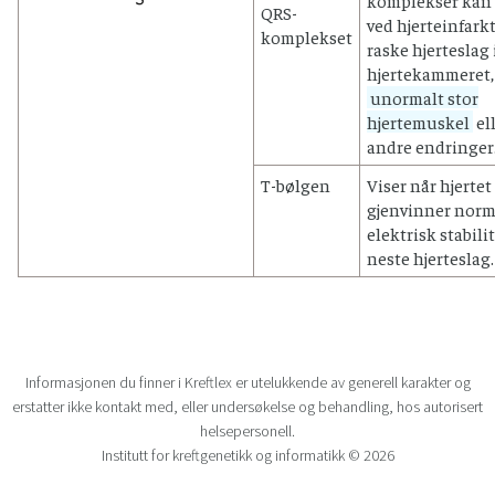
QRS-
ved hjerteinfarkt
komplekset
raske hjerteslag 
hjertekammeret,
unormalt stor
hjertemuskel
el
andre endringer
T-bølgen
Viser når hjertet
gjenvinner norm
elektrisk stabilit
neste hjerteslag.
Informasjonen du finner i Kreftlex er utelukkende av generell karakter og
erstatter ikke kontakt med, eller undersøkelse og behandling, hos autorisert
helsepersonell.
Institutt for kreftgenetikk og informatikk © 2026