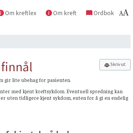
Om kreftlex
Om kreft
Ordbok
finnål
Skriv ut
m gir lite ubehag for pasienten.
nter med kjent kreftsykdom. Eventuell spredning kan
r uten tidligere kjent sykdom, enten for å gi en endelig