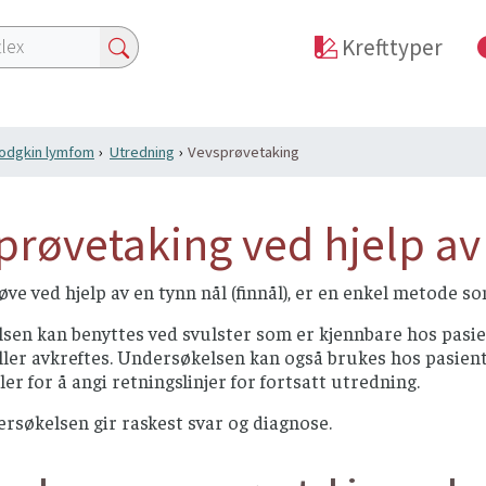
Krefttyper
odgkin lymfom
Utredning
Vevsprøvetaking
prøvetaking ved hjelp av 
øve ved hjelp av en tynn nål (finnål), er en enkel metode so
sen kan benyttes ved svulster som er kjennbare hos pasie
ller avkreftes. Undersøkelsen kan også brukes hos pasiente
ler for å angi retningslinjer for fortsatt utredning.
rsøkelsen gir raskest svar og diagnose.