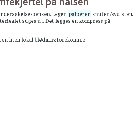
mfekjertel på halsen
å undersøkelsesbenken. Legen
palperer
knuten/svulsten.
teriealet suges ut. Det legges en kompress på
 en liten lokal blødning forekomme.