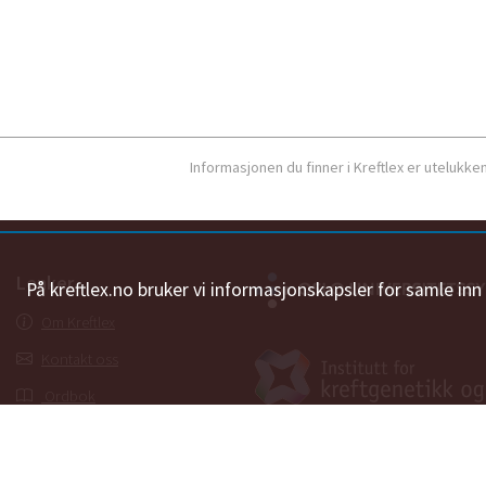
Informasjonen du finner i Kreftlex er utelukk
Lenker
På kreftlex.no bruker vi informasjonskapsler for samle in
Om Kreftlex
Kontakt oss
Ordbok
Personvernerklæring