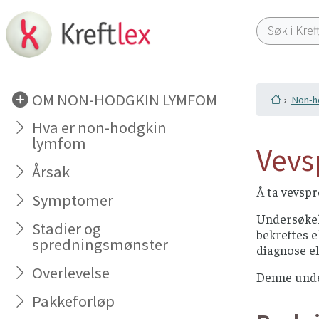
OM NON-HODGKIN LYMFOM
Non-h
Hva er non-hodgkin
lymfom
Vevs
Årsak
Å ta vevspr
Symptomer
Undersøkel
Stadier og
bekreftes e
spredningsmønster
diagnose el
Overlevelse
Denne unde
Pakkeforløp