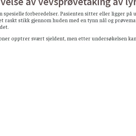
velse av vevsprøvetaking av ly
n spesielle forberedelser. Pasienten sitter eller ligger p
 et raskt stikk gjennom huden med en tynn nål og prøvema
det.
oner opptrer svært sjeldent, men etter undersøkelsen kan