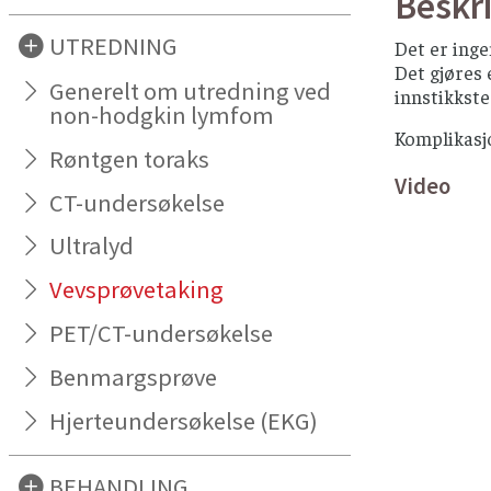
Beskri
UTREDNING
Det er inge
Det gjøres
Generelt om utredning ved
innstikkste
non-hodgkin lymfom
Komplikasj
Røntgen toraks
Video
CT-undersøkelse
Ultralyd
Vevsprøvetaking
PET/CT-undersøkelse
Benmargsprøve
Hjerteundersøkelse (EKG)
BEHANDLING