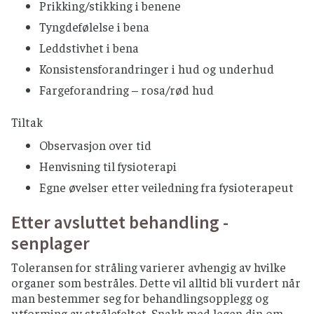
Prikking/stikking i benene
Tyngdefølelse i bena
Leddstivhet i bena
Konsistensforandringer i hud og underhud
Fargeforandring – rosa/rød hud
Tiltak
Observasjon over tid
Henvisning til fysioterapi
Egne øvelser etter veiledning fra fysioterapeut
Etter avsluttet behandling -
senplager
Toleransen for stråling varierer avhengig av hvilke
organer som bestråles. Dette vil alltid bli vurdert når
man bestemmer seg for behandlingsopplegg og
utforming av strålefeltet. Snakk med legen din om