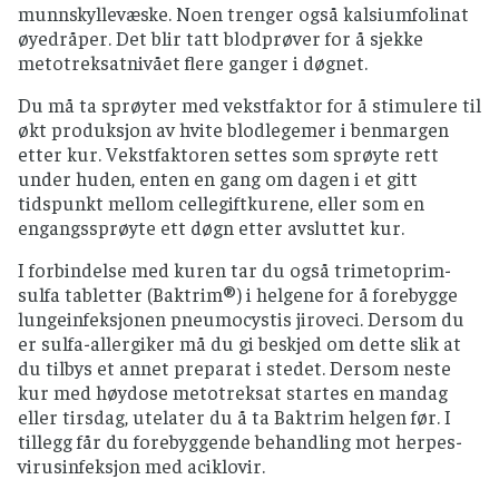
munnskyllevæske. Noen trenger også kalsiumfolinat
øyedråper. Det blir tatt blodprøver for å sjekke
metotreksatnivået flere ganger i døgnet.
Du må ta sprøyter med vekstfaktor for å stimulere til
økt produksjon av hvite blodlegemer i benmargen
etter kur. Vekstfaktoren settes som sprøyte rett
under huden, enten en gang om dagen i et gitt
tidspunkt mellom cellegiftkurene, eller som en
engangssprøyte ett døgn etter avsluttet kur.
I forbindelse med kuren tar du også trimetoprim-
sulfa tabletter (Baktrim®) i helgene for å forebygge
lungeinfeksjonen pneumocystis jiroveci. Dersom du
er sulfa-allergiker må du gi beskjed om dette slik at
du tilbys et annet preparat i stedet. Dersom neste
kur med høydose metotreksat startes en mandag
eller tirsdag, utelater du å ta Baktrim helgen før. I
tillegg får du forebyggende behandling mot herpes-
virusinfeksjon med aciklovir.