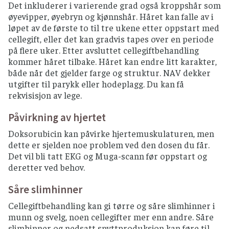
Det inkluderer i varierende grad også kroppshår som
øyevipper, øyebryn og kjønnshår. Håret kan falle av i
løpet av de første to til tre ukene etter oppstart med
cellegift, eller det kan gradvis tapes over en periode
på flere uker. Etter avsluttet cellegiftbehandling
kommer håret tilbake. Håret kan endre litt karakter,
både når det gjelder farge og struktur. NAV dekker
utgifter til parykk eller hodeplagg. Du kan få
rekvisisjon av lege.
Påvirkning av hjertet
Doksorubicin kan påvirke hjertemuskulaturen, men
dette er sjelden noe problem ved den dosen du får.
Det vil bli tatt EKG og Muga-scann før oppstart og
deretter ved behov.
Såre slimhinner
Cellegiftbehandling kan gi tørre og såre slimhinner i
munn og svelg, noen cellegifter mer enn andre. Såre
slimhinner og nedsatt spyttproduksjon kan føre til