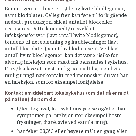
Benmargen produserer røde og hvite blodlegemer,
samt blodplater. Cellegiften kan føre til forbigående
nedsatt produksjon, slik at antallet blodceller
reduseres. Dette kan medføre svekket
infeksjonsforsvar (lavt antall hvite blodlegemer),
tendens til neseblødning og hudblødninger (lavt
antall blodplater), samt lav blodprosent. Ved lavt
antall hvite blodlegemer, kan det være risiko for
alvorlig infeksjon som raskt må behandles i sykehus.
Forsøk å leve et mest mulig normalt liv, men hvis
mulig unngå nærkontakt med mennesker du vet har
en infeksjon, som for eksempel forkjølelse.
Kontakt umiddelbart lokalsykehus (om det så er midt
på natten) dersom du:
føler deg uvel, har sykdomsfølelse og/eller har
symptomer på infeksjon (for eksempel hoste,
frysninger, diaré, svie ved vannlatning).
har feber 38,3°C eller høyere målt en gang eller