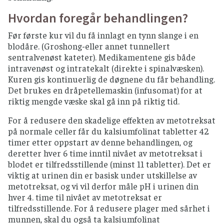
Hvordan foregår behandlingen?
Før første kur vil du få innlagt en tynn slange i en
blodåre. (Groshong-eller annet tunnellert
sentralvenøst kateter). Medikamentene gis både
intravenøst og intratekalt (direkte i spinalvæsken).
Kuren gis kontinuerlig de døgnene du får behandling.
Det brukes en dråpetellemaskin (infusomat) for at
riktig mengde væske skal gå inn på riktig tid.
For å redusere den skadelige effekten av metotreksat
på normale celler får du kalsiumfolinat tabletter 42
timer etter oppstart av denne behandlingen, og
deretter hver 6 time inntil nivået av metotreksat i
blodet er tilfredsstillende (minst 11 tabletter). Det er
viktig at urinen din er basisk under utskillelse av
metotreksat, og vi vil derfor måle pH i urinen din
hver 4. time til nivået av metotreksat er
tilfredsstillende. For å redusere plager med sårhet i
munnen, skal du også ta kalsiumfolinat