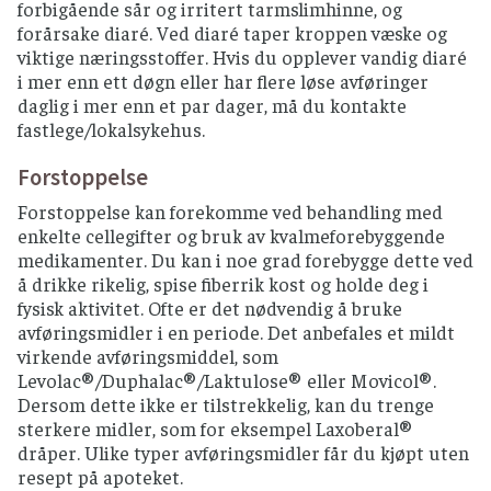
forbigående sår og irritert tarmslimhinne, og
forårsake diaré. Ved diaré taper kroppen væske og
viktige næringsstoffer. Hvis du opplever vandig diaré
i mer enn ett døgn eller har flere løse avføringer
daglig i mer enn et par dager, må du kontakte
fastlege/lokalsykehus.
Forstoppelse
Forstoppelse kan forekomme ved behandling med
enkelte cellegifter og bruk av kvalmeforebyggende
medikamenter. Du kan i noe grad forebygge dette ved
å drikke rikelig, spise fiberrik kost og holde deg i
fysisk aktivitet. Ofte er det nødvendig å bruke
avføringsmidler i en periode. Det anbefales et mildt
virkende avføringsmiddel, som
Levolac®/Duphalac®/Laktulose® eller Movicol®.
Dersom dette ikke er tilstrekkelig, kan du trenge
sterkere midler, som for eksempel Laxoberal®
dråper. Ulike typer avføringsmidler får du kjøpt uten
resept på apoteket.