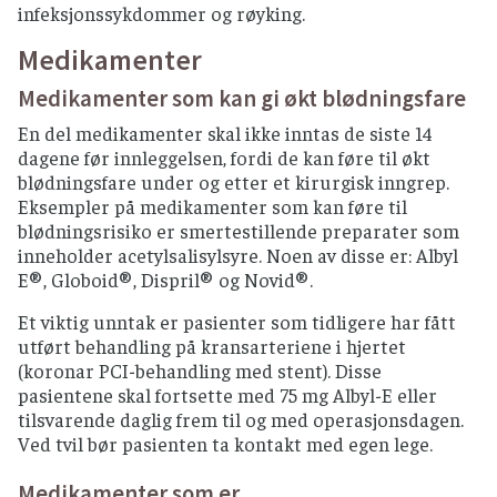
infeksjonssykdommer og røyking.
Medikamenter
Medikamenter som kan gi økt blødningsfare
En del medikamenter skal ikke inntas de siste 14
dagene før innleggelsen, fordi de kan føre til økt
blødningsfare under og etter et kirurgisk inngrep.
Eksempler på medikamenter som kan føre til
blødningsrisiko er smertestillende preparater som
inneholder acetylsalisylsyre. Noen av disse er: Albyl
E®, Globoid®, Dispril® og Novid®.
Et viktig unntak er pasienter som tidligere har fått
utført behandling på kransarteriene i hjertet
(koronar PCI-behandling med stent). Disse
pasientene skal fortsette med 75 mg Albyl-E eller
tilsvarende daglig frem til og med operasjonsdagen.
Ved tvil bør pasienten ta kontakt med egen lege.
Medikamenter som er