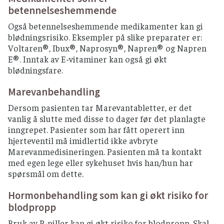
betennelseshemmende
Også betennelseshemmende medikamenter kan gi
blødningsrisiko. Eksempler på slike preparater er:
Voltaren®, Ibux®, Naprosyn®, Napren® og Napren
E®. Inntak av E-vitaminer kan også gi økt
blødningsfare.
Marevanbehandling
Dersom pasienten tar Marevantabletter, er det
vanlig å slutte med disse to dager før det planlagte
inngrepet. Pasienter som har fått operert inn
hjerteventil må imidlertid ikke avbryte
Marevanmedisineringen. Pasienten må ta kontakt
med egen lege eller sykehuset hvis han/hun har
spørsmål om dette.
Hormonbehandling som kan gi økt risiko for
blodpropp
Bruk av P-piller kan gi økt risiko for blodpropp. Skal