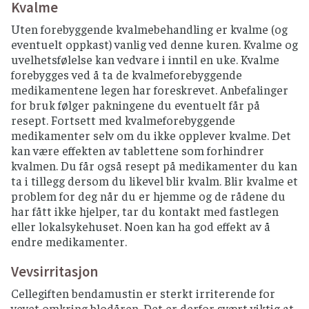
Kvalme
Uten forebyggende kvalmebehandling er kvalme (og
eventuelt oppkast) vanlig ved denne kuren. Kvalme og
uvelhetsfølelse kan vedvare i inntil en uke. Kvalme
forebygges ved å ta de kvalmeforebyggende
medikamentene legen har foreskrevet. Anbefalinger
for bruk følger pakningene du eventuelt får på
resept. Fortsett med kvalmeforebyggende
medikamenter selv om du ikke opplever kvalme. Det
kan være effekten av tablettene som forhindrer
kvalmen. Du får også resept på medikamenter du kan
ta i tillegg dersom du likevel blir kvalm. Blir kvalme et
problem for deg når du er hjemme og de rådene du
har fått ikke hjelper, tar du kontakt med fastlegen
eller lokalsykehuset. Noen kan ha god effekt av å
endre medikamenter.
Vevsirritasjon
Cellegiften bendamustin er sterkt irriterende for
vevet omkring blodåren. Det er derfor svært viktig at