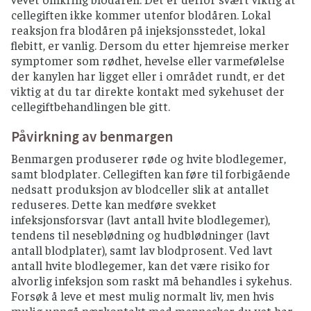
cellegiften ikke kommer utenfor blodåren. Lokal
reaksjon fra blodåren på injeksjonsstedet, lokal
flebitt, er vanlig. Dersom du etter hjemreise merker
symptomer som rødhet, hevelse eller varmefølelse
der kanylen har ligget eller i området rundt, er det
viktig at du tar direkte kontakt med sykehuset der
cellegiftbehandlingen ble gitt.
Påvirkning av benmargen
Benmargen produserer røde og hvite blodlegemer,
samt blodplater. Cellegiften kan føre til forbigående
nedsatt produksjon av blodceller slik at antallet
reduseres. Dette kan medføre svekket
infeksjonsforsvar (lavt antall hvite blodlegemer),
tendens til neseblødning og hudblødninger (lavt
antall blodplater), samt lav blodprosent. Ved lavt
antall hvite blodlegemer, kan det være risiko for
alvorlig infeksjon som raskt må behandles i sykehus.
Forsøk å leve et mest mulig normalt liv, men hvis
mulig unngå nærkontakt med mennesker du vet har