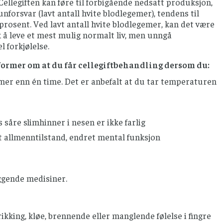
llegiften kan føre til forbigående nedsatt produksjon,
nforsvar (lavt antall hvite blodlegemer), tendens til
prosent. Ved lavt antall hvite blodlegemer, kan det være
k å leve et mest mulig normalt liv, men unngå
 forkjølelse.
former om at du får cellegiftbehandling dersom du:
i mer enn én time. Det er anbefalt at du tar temperaturen
såre slimhinner i nesen er ikke farlig
rt allmenntilstand, endret mental funksjon
ggende medisiner.
ikking, kløe, brennende eller manglende følelse i fingre