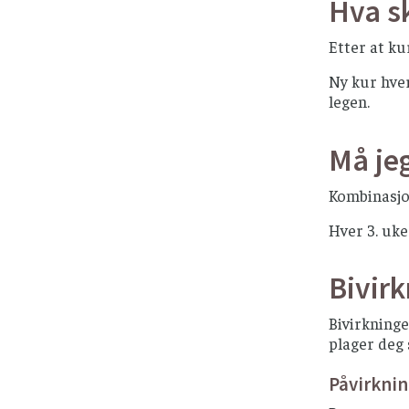
Hva sk
Etter at ku
Ny kur hver
legen.
Må je
Kombinasjo
Hver 3. uke
Bivir
Bivirkninge
plager deg 
Påvirkni