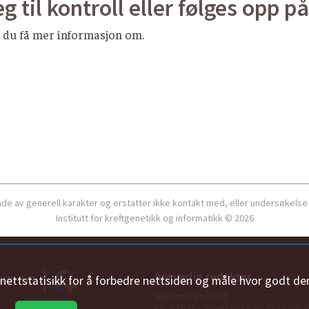
eg til kontroll eller følges opp 
il du få mer informasjon om.
ende av generell karakter og erstatter ikke kontakt med, eller undersøkelse
Institutt for kreftgenetikk og informatikk © 2026
Ansvarlig redaktør
n nettstatisikk for å forbedre nettsiden og måle hvor godt de
Sigbjørn Smeland
Klinikkleder, Kreftklinikken, Oslo univ