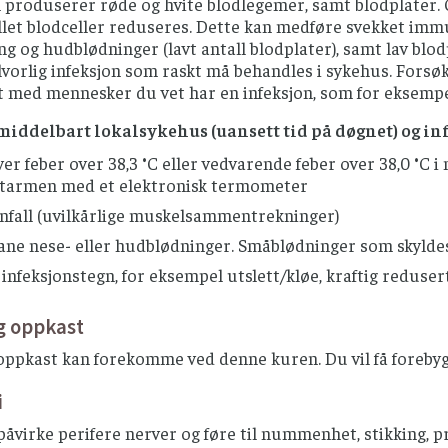
roduserer røde og hvite blodlegemer, samt blodplater. Ce
allet blodceller reduseres. Dette kan medføre svekket immu
g og hudblødninger (lavt antall blodplater), samt lav blod
alvorlig infeksjon som raskt må behandles i sykehus. Forsø
 med mennesker du vet har en infeksjon, som for eksempel
iddelbart lokalsykehus (uansett tid på døgnet) og in
er feber over 38,3 °C eller vedvarende feber over 38,0 °C 
etarmen med et elektronisk termometer
anfall (uvilkårlige muskelsammentrekninger)
ne nese- eller hudblødninger. Småblødninger som skyldes 
infeksjonstegn, for eksempel utslett/kløe, kraftig reduse
g oppkast
oppkast kan forekomme ved denne kuren. Du vil få foreby
i
åvirke perifere nerver og føre til nummenhet, stikking, pr