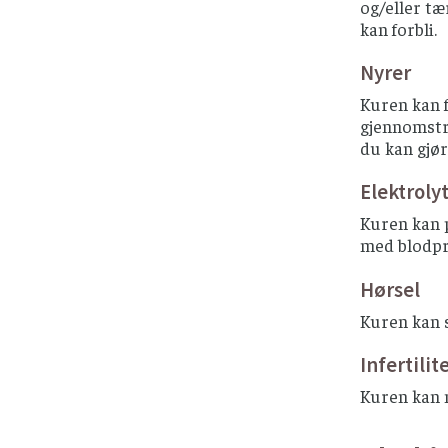
og/eller tæ
kan forbli.
Nyrer
Kuren kan f
gjennomstrø
du kan gjør
Elektroly
Kuren kan 
med blodpr
Hørsel
Kuren kan s
Infertilit
Kuren kan m