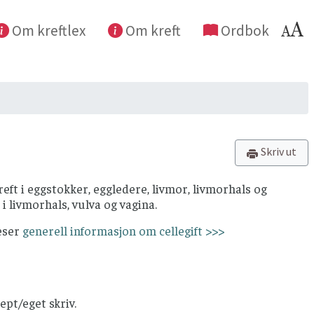
Om kreftlex
Om kreft
Ordbok
Skriv ut
reft i eggstokker, eggledere, livmor, livmorhals og
 livmorhals, vulva og vagina.
leser
generell informasjon om cellegift >>>
pt/eget skriv.