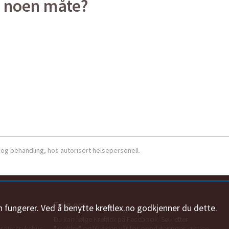
på noen måte?
 og behandling, hos autorisert helsepersonell.
Følg oss
n fungerer. Ved å benytte kreftlex.no godkjenner du dette.
Du kan følge Kreftlex på Facebook. Søk etter
ersitetssykehus
"Kreftlex" og lik siden vår for oppdateringer, nyttige