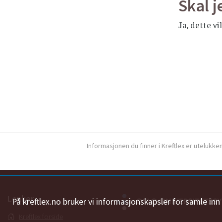
Skal j
Ja, dette v
Informasjonen du finner i Kreftlex er utelukk
Lenker
På kreftlex.no bruker vi informasjonskapsler for samle in
Kreftlex forside