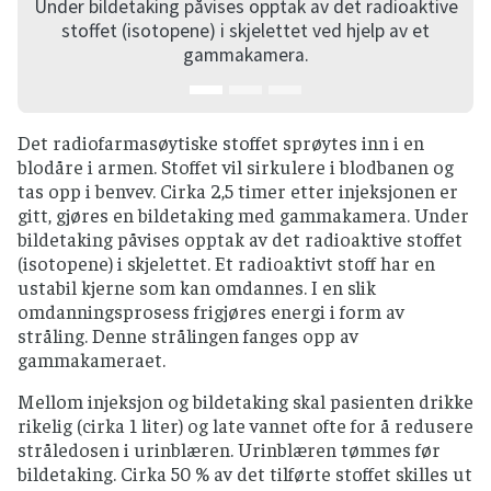
Under bildetaking påvises opptak av det radioaktive
stoffet (isotopene) i skjelettet ved hjelp av et
gammakamera.
Det radiofarmasøytiske stoffet sprøytes inn i en
blodåre i armen. Stoffet vil sirkulere i blodbanen og
tas opp i benvev. Cirka 2,5 timer etter injeksjonen er
gitt, gjøres en bildetaking med gammakamera. Under
bildetaking påvises opptak av det radioaktive stoffet
(isotopene) i skjelettet. Et radioaktivt stoff har en
ustabil kjerne som kan omdannes. I en slik
omdanningsprosess frigjøres energi i form av
stråling. Denne strålingen fanges opp av
gammakameraet.
Mellom injeksjon og bildetaking skal pasienten drikke
rikelig (cirka 1 liter) og late vannet ofte for å redusere
stråledosen i urinblæren. Urinblæren tømmes før
bildetaking. Cirka 50 % av det tilførte stoffet skilles ut