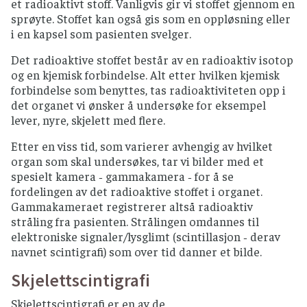
et radioaktivt stoff. Vanligvis gir vi stoffet gjennom en
sprøyte. Stoffet kan også gis som en oppløsning eller
i en kapsel som pasienten svelger.
Det radioaktive stoffet består av en radioaktiv isotop
og en kjemisk forbindelse. Alt etter hvilken kjemisk
forbindelse som benyttes, tas radioaktiviteten opp i
det organet vi ønsker å undersøke for eksempel
lever, nyre, skjelett med flere.
Etter en viss tid, som varierer avhengig av hvilket
organ som skal undersøkes, tar vi bilder med et
spesielt kamera ‐ gammakamera ‐ for å se
fordelingen av det radioaktive stoffet i organet.
Gammakameraet registrerer altså radioaktiv
stråling fra pasienten. Strålingen omdannes til
elektroniske signaler/lysglimt (scintillasjon ‐ derav
navnet scintigrafi) som over tid danner et bilde.
Skjelettscintigrafi
Skjelettscintigrafi er en av de