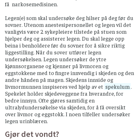
få narkosemedisinen.
Legen(e) som skal undersøke deg hilser på deg før du
sovner. Utenom anestesipersonellet og legen vil det
vanligvis være 2 sykepleiere tilstede på stuen som
hjelper deg og assisterer legen. Du skal legge opp
beina i benholdere før du sovner for å sikre riktig
liggestilling. Når du sover utfører legen
undersøkelsen. Legen undersøker de ytre
kjønnsorganene og kjenner på livmoren og
eggstokkene med to fingre innvendig i skjeden og den
andre hånden på magen. Skjedens innside og
livmormunnen inspiseres ved hjelp av et
spekulum
.
Spekelet holder skjedeveggene fra hverandre, for
bedre innsyn. Ofte gjøres samtidig en
ultralydundersøkelse via skjeden, for å få oversikt
over livmor og eggstokk. I noen tilfeller undersøker
legen urinblæren.
Gjør det vondt?