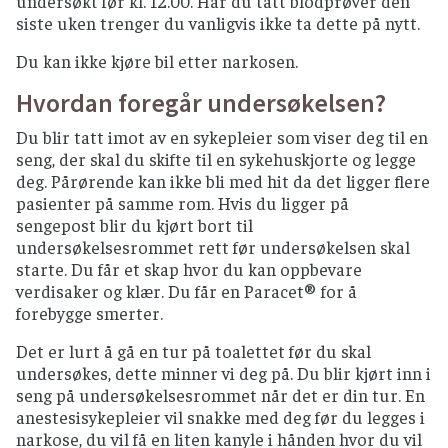
undersøkt før kl. 12.00. Har du tatt blodprøver den
siste uken trenger du vanligvis ikke ta dette på nytt.
Du kan ikke kjøre bil etter narkosen.
Hvordan foregår undersøkelsen?
Du blir tatt imot av en sykepleier som viser deg til en
seng, der skal du skifte til en sykehuskjorte og legge
deg. Pårørende kan ikke bli med hit da det ligger flere
pasienter på samme rom. Hvis du ligger på
sengepost blir du kjørt bort til
undersøkelsesrommet rett før undersøkelsen skal
starte. Du får et skap hvor du kan oppbevare
verdisaker og klær. Du får en Paracet® for å
forebygge smerter.
Det er lurt å gå en tur på toalettet før du skal
undersøkes, dette minner vi deg på. Du blir kjørt inn i
seng på undersøkelsesrommet når det er din tur. En
anestesisykepleier vil snakke med deg før du legges i
narkose, du vil få en liten kanyle i hånden hvor du vil